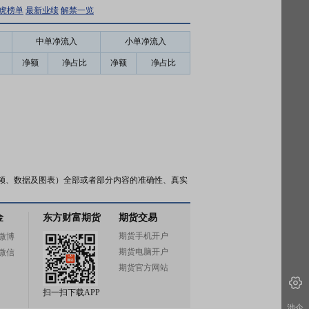
虎榜单
最新业绩
解禁一览
中单净流入
小单净流入
净额
净占比
净额
净占比
频、数据及图表）全部或者部分内容的准确性、真实
金
东方财富期货
期货交易
期货手机开户
微博
期货电脑开户
微信
期货官方网站
扫一扫下载APP
涉企