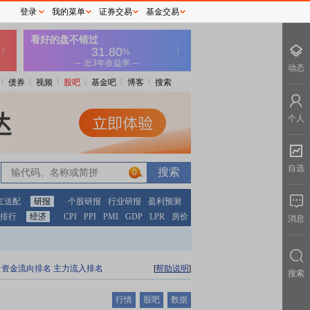
登录
我的菜单
证券交易
基金交易
动态
债券
视频
股吧
基金吧
博客
搜索
个人
自选
0
红送配
研报
个股研报
行业研报
盈利预测
排行
经济
CPI
PPI
PMI
GDP
LPR
房价
消息
看资金流向排名
主力流入排名
[
帮助说明
]
搜索
行情
股吧
数据