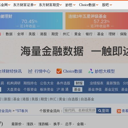
基金网
东方财富证券
东方财富期货
妙想
Choice数据
股吧
情
数据
全球
美股
港股
期货
外汇
黄金
银行
基金
理财
保险
全球财经快讯
行情中心
Choice数据
妙想大模型
交易
机构调研
期指持仓
公告大全
条件选股
财报
业绩报表
最新预告
分
大盘资金
个股资金
板块资金
沪 港 通
基金
基金净值
基金定投
基金
行
|
新股
|
基金
|
港股
|
美股
|
期货
|
外汇
|
黄金
|
自选股
|
自选基金
资金流向
>
*ST春兴
个股资金流向：
查
)
最新价
-
涨跌
-
涨跌幅
-
换手
-
总手
-
金额
-