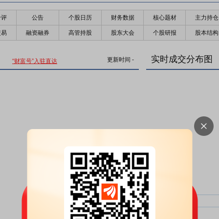
千评
公告
个股日历
财务数据
核心题材
主力持仓
交易
融资融券
高管持股
股东大会
个股研报
股本结构
实时成交分布图
更新时间
-
“财富号”入驻直达
主力净比：
类型
超大单净比：
超大单