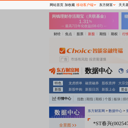
网站首页
加收藏
移动客户端
东方财富
天天
财经
焦点
股票
新股
期指
期权
行
数据中心
特色
龙虎榜单
融资融券
股权质押
大宗
新股
新股申购
新股日历
新股上会
资金
行情中心
指数
|
期指
|
期权
|
个股
|
板块
|
排
东方财富网
>
数据中心
>
*ST春兴(002547
全景图