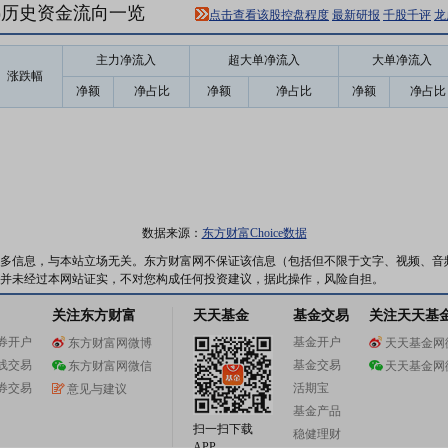
547)历史资金流向一览
点击查看该股控盘程度
最新研报
千股千评
龙
主力净流入
超大单净流入
大单净流入
涨跌幅
净额
净占比
净额
净占比
净额
净占比
数据来源：
东方财富Choice数据
多信息，与本站立场无关。东方财富网不保证该信息（包括但不限于文字、视频、音
并未经过本网站证实，不对您构成任何投资建议，据此操作，风险自担。
关注东方财富
天天基金
基金交易
关注天天基
券开户
基金开户
东方财富网微博
天天基金网
线交易
基金交易
东方财富网微信
天天基金网
券交易
活期宝
意见与建议
基金产品
扫一扫下载
稳健理财
APP