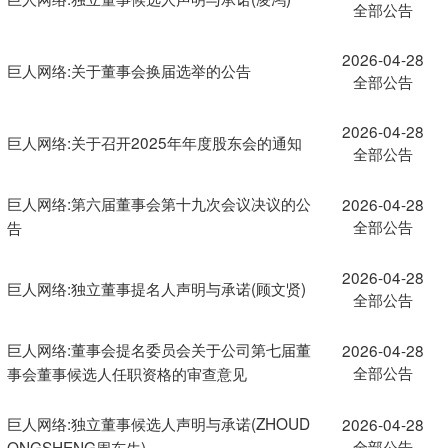
全部公告
2026-04-28
巨人网络:关于董事会换届选举的公告
全部公告
2026-04-28
巨人网络:关于召开2025年年度股东会的通知
全部公告
巨人网络:第六届董事会第十九次会议决议的公
2026-04-28
全部公告
告
2026-04-28
巨人网络:独立董事提名人声明与承诺(顾文贤)
全部公告
巨人网络:董事会提名委员会关于公司第七届董
2026-04-28
全部公告
事会董事候选人任职资格的审查意见
巨人网络:独立董事候选人声明与承诺(ZHOUD
2026-04-28
全部公告
ONGSHENG周东生)