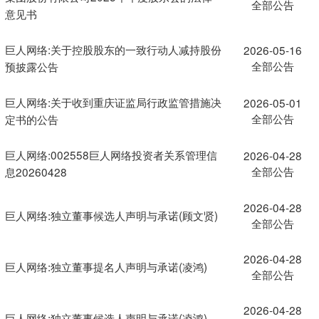
全部公告
意见书
巨人网络:关于控股股东的一致行动人减持股份
2026-05-16
全部公告
预披露公告
巨人网络:关于收到重庆证监局行政监管措施决
2026-05-01
全部公告
定书的公告
巨人网络:002558巨人网络投资者关系管理信
2026-04-28
全部公告
息20260428
2026-04-28
巨人网络:独立董事候选人声明与承诺(顾文贤)
全部公告
2026-04-28
巨人网络:独立董事提名人声明与承诺(凌鸿)
全部公告
2026-04-28
巨人网络:独立董事候选人声明与承诺(凌鸿)