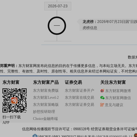
2026-07-23
龙虎榜：
2026年07月23日因“
虎榜信息
2026-07-17
数据
股权质押：
截止2026年07月17
郑重声明：
东方财富网发布此信息的目的在于传播更多信息，与本站立场无关。东方
亿股，质押总笔数4笔
性、完整性、有效性、及时性、原创性等。相关信息并未经过本网站证实，不对您构
东方财富
东方财富产品
证券交易
关注东方财富
2026-07-15
东方财富免费版
东方财富证券开户
东方财富网微博
东方财富Level-2
东方财富在线交易
东方财富网微信
研报：
2026年07月15日发布
《2
东方财富策略版
东方财富证券交易
意见与建议
符合预期，关注《超自然行动组
妙想投研助理
龙虎榜：
2026年07月15日因“
扫一扫下载
龙虎榜信息
Choice金融终端
APP
信息网络传播视听节目许可证：0908328号 经营证券期货业务许可证编号：91310
2026-07-10