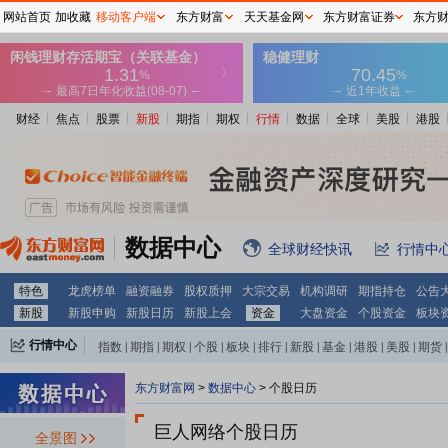
网站首页
加收藏
移动客户端
东方财富
天天基金网
东方财富证券
东方
财经
焦点
股票
新股
期指
期权
行情
数据
全球
美股
港股
数据中心
全球财经快讯
行情中
特色
龙虎榜单
融资融券
股权质押
大宗交易
机构调研
期指持仓
公告
新股
新股申购
新股日历
新股上会
资金
大盘资金
个股资金
板块
行情中心
指数
|
期指
|
期权
|
个股
|
板块
|
排行
|
新股
|
基金
|
港股
|
美股
|
期货
|
外汇
|
黄金
|
自选股
|
自选基金
东方财富网
>
数据中心
>
个股日历
巨人网络个股日历
全景图