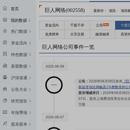
首页
巨人网络(002558)
最新价
-
涨跌
-
涨跌
我的数据
资金流向
千股千评
公告
个股
2026-08-27
热门数据
龙虎榜单
大宗交易
融资融券
高管
资金流向
预约披露日：
2026年半年报预约2
巨人网络公司事件一览
特色数据
新股数据
2026-08-08
沪深港通
公告：
2026年08月08日发布
《巨
权益变动比例触及1%整数倍的公
公告大全
股东增减持日：
2026年08月08
07日，股东上海腾澎投资合伙企业(
研究报告
万股
年报季报
2026-08-07
股东股本