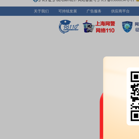
沪ICP证:沪B2-20070217
网站备案号:沪ICP备05006054号-11
股权质押：
截止2026年07月10
关于我们
可持续发展
广告服务
供应商平台
亿股，质押总笔数4笔
2026-07-09
研报：
2026年07月09日发布
《2
海增量可期》
研报
2026-07-08
业绩预告：
2026年07月08日预
元-220000万元，变动157.38%～
公告：
2026年07月08日发布
《巨
2026年半年度业绩预告》
2026-07-03
股权质押：
截止2026年07月03