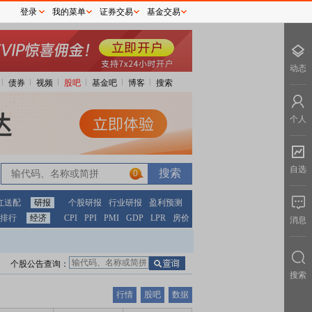
登录
我的菜单
证券交易
基金交易
动态
债券
视频
股吧
基金吧
博客
搜索
个人
自选
0
红送配
研报
个股研报
行业研报
盈利预测
排行
经济
CPI
PPI
PMI
GDP
LPR
房价
消息
个股公告查询：
搜索
行情
股吧
数据