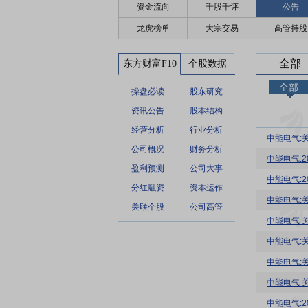
资金流向
千股千评
公告
龙虎榜单
大宗交易
高管持股
全部
东方财富F10
个股数据
全部
操盘必读
股东研究
资讯公告
股本结构
经营分析
行业分析
中能电气:
公司概况
财务分析
中能电气:
盈利预测
公司大事
中能电气:
分红融资
资本运作
中能电气:
关联个股
公司高管
中能电气:
中能电气:
中能电气:
中能电气:
中能电气: