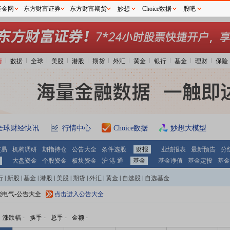
基金网
东方财富证券
东方财富期货
妙想
Choice数据
股吧
情
数据
全球
美股
港股
期货
外汇
黄金
银行
基金
理财
保险
全球财经快讯
行情中心
Choice数据
妙想大模型
交易
机构调研
期指持仓
公告大全
条件选股
财报
业绩报表
最新预告
分
大盘资金
个股资金
板块资金
沪 港 通
基金
基金净值
基金定投
基金
行
|
新股
|
基金
|
港股
|
美股
|
期货
|
外汇
|
黄金
|
自选股
|
自选基金
能电气-公告大全
点击进入公告大全
涨跌幅
-
换手
-
总手
-
金额
-