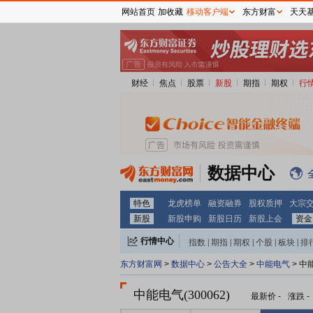
网站首页
加收藏
移动客户端
东方财富
天天
财经
焦点
股票
新股
期指
期权
行
数据中心
特色
龙虎榜单
融资融券
股权质押
大宗
新股
新股申购
新股日历
新股上会
资金
行情中心
指数
|
期指
|
期权
|
个股
|
板块
|
排
东方财富网
>
数据中心
>
公告大全
>
中能电气
> 中
中能电气(300062)
最新价
-
涨跌
-