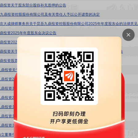
:九鼎投资关于股东部分股份补充质押的公告
九鼎投资控股股份有限公司及有关责任人予以公开谴责的决定
:北京大成律师事务所关于昆吾九鼎投资控股股份有限公司2025年年度股东会的法律意见
:九鼎投资2025年年度股东会决议公告
:九鼎投资2025年年度股东会会议材料
:九鼎投资关于参加江西辖区上市公司2026年投资者网上集体接待日活动的公告
:九鼎投资股票交易异常波动公告
九鼎投资关于网上投资者说明会召开情况的公告
九鼎投资2026年第一季度报告
九鼎投资关于会计政策变更的公告
九鼎投资2025年度内部控制评价报告
九鼎投资关于举办网上投资者说明会的公告
九鼎投资关于公司股票被实施退市风险警示暨停牌的公告
九鼎投资关于营业收入扣除情况的专项核查意见
独立董事年度述职报告(徐爽)