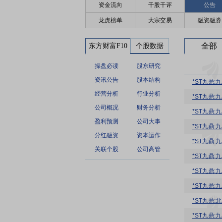
资金流向
千股千评
公告
龙虎榜单
大宗交易
融资融券
全部
东方财富F10
个股数据
操盘必读
股东研究
资讯公告
股本结构
*ST九鼎
经营分析
行业分析
*ST九鼎
公司概况
财务分析
*ST九鼎
盈利预测
公司大事
*ST九鼎
分红融资
资本运作
*ST九鼎
关联个股
公司高管
*ST九鼎
*ST九鼎
*ST九鼎