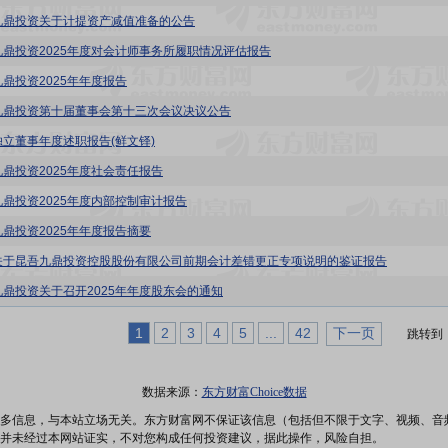
九鼎投资关于计提资产减值准备的公告
九鼎投资2025年度对会计师事务所履职情况评估报告
九鼎投资2025年年度报告
九鼎投资第十届董事会第十三次会议决议公告
独立董事年度述职报告(鲜文铎)
九鼎投资2025年度社会责任报告
九鼎投资2025年度内部控制审计报告
九鼎投资2025年年度报告摘要
关于昆吾九鼎投资控股股份有限公司前期会计差错更正专项说明的鉴证报告
九鼎投资关于召开2025年年度股东会的通知
1
2
3
4
5
...
42
下一页
跳转到
数据来源：
东方财富Choice数据
多信息，与本站立场无关。东方财富网不保证该信息（包括但不限于文字、视频、音
并未经过本网站证实，不对您构成任何投资建议，据此操作，风险自担。