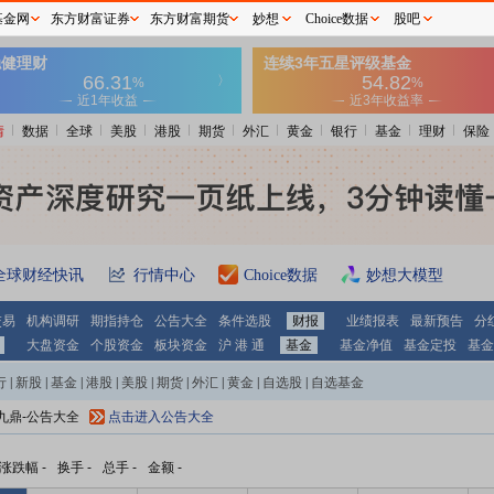
基金网
东方财富证券
东方财富期货
妙想
Choice数据
股吧
情
数据
全球
美股
港股
期货
外汇
黄金
银行
基金
理财
保险
全球财经快讯
行情中心
Choice数据
妙想大模型
交易
机构调研
期指持仓
公告大全
条件选股
财报
业绩报表
最新预告
分
大盘资金
个股资金
板块资金
沪 港 通
基金
基金净值
基金定投
基金
行
|
新股
|
基金
|
港股
|
美股
|
期货
|
外汇
|
黄金
|
自选股
|
自选基金
ST九鼎-公告大全
点击进入公告大全
涨跌幅
-
换手
-
总手
-
金额
-