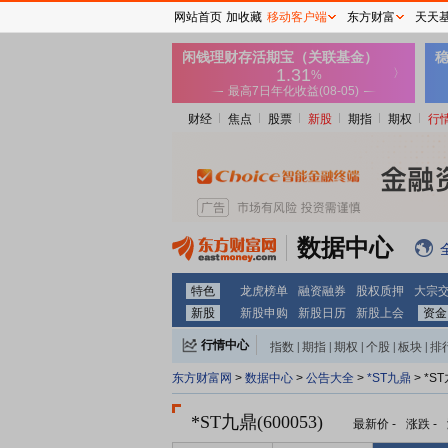
网站首页
加收藏
移动客户端
东方财富
天天
财经
焦点
股票
新股
期指
期权
行
数据中心
特色
龙虎榜单
融资融券
股权质押
大宗
新股
新股申购
新股日历
新股上会
资金
行情中心
指数
|
期指
|
期权
|
个股
|
板块
|
排
东方财富网
>
数据中心
>
公告大全
>
*ST九鼎
> *
*ST九鼎(600053)
最新价
-
涨跌
-