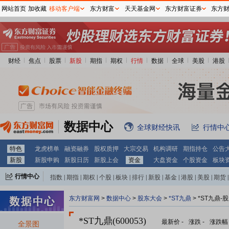
网站首页
加收藏
移动客户端
东方财富
天天基金网
东方财富证券
东方
财经
焦点
股票
新股
期指
期权
行情
数据
全球
美股
港股
数据中心
全球财经快讯
行情中
特色
龙虎榜单
融资融券
股权质押
大宗交易
机构调研
期指持仓
公告
新股
新股申购
新股日历
新股上会
资金
大盘资金
个股资金
板块
行情中心
指数
|
期指
|
期权
|
个股
|
板块
|
排行
|
新股
|
基金
|
港股
|
美股
|
期货
|
外汇
|
黄金
|
自选股
|
自选基金
东方财富网
>
数据中心
>
股东大会
>
*ST九鼎
>
*ST九鼎-
*ST九鼎(600053)
最新价
-
涨跌
-
涨跌幅
全景图