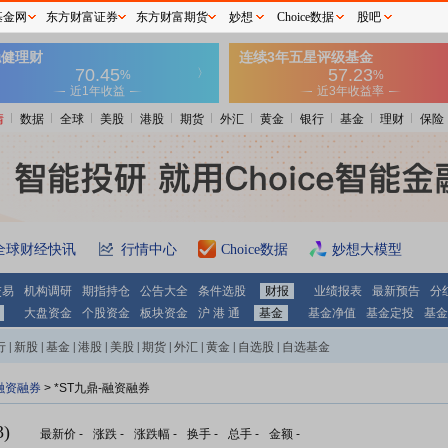
基金网
东方财富证券
东方财富期货
妙想
Choice数据
股吧
情
数据
全球
美股
港股
期货
外汇
黄金
银行
基金
理财
保险
全球财经快讯
行情中心
Choice数据
妙想大模型
交易
机构调研
期指持仓
公告大全
条件选股
财报
业绩报表
最新预告
分
大盘资金
个股资金
板块资金
沪 港 通
基金
基金净值
基金定投
基金
行
|
新股
|
基金
|
港股
|
美股
|
期货
|
外汇
|
黄金
|
自选股
|
自选基金
融资融券
>
*ST九鼎-融资融券
)
最新价
-
涨跌
-
涨跌幅
-
换手
-
总手
-
金额
-