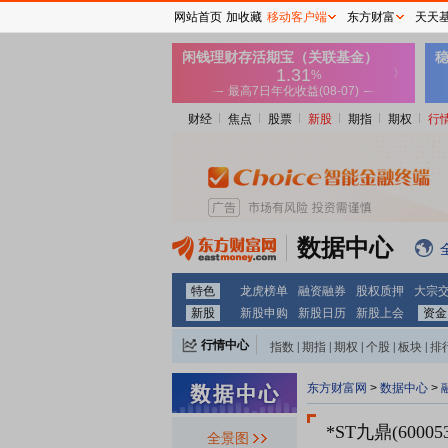
网站首页
加收藏
移动客户端
东方财富
天天
财经
焦点
股票
新股
期指
期权
行
数据中心
特色
龙虎榜单
融资融券
股权质押
大宗
新股
新股申购
新股日历
新股上会
资金
行情中心
指数
|
期指
|
期权
|
个股
|
板块
|
排
东方财富网
>
数据中心
>
*ST九鼎(600053
全景图