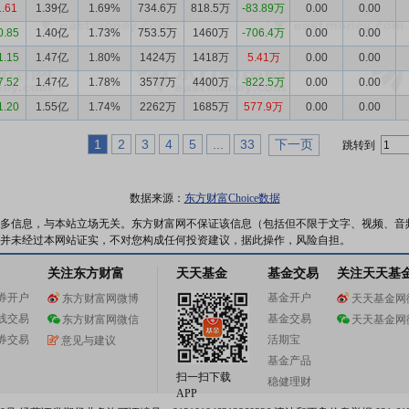
1.61
1.39亿
1.69%
734.6万
818.5万
-83.89万
0.00
0.00
0.85
1.40亿
1.73%
753.5万
1460万
-706.4万
0.00
0.00
1.15
1.47亿
1.80%
1424万
1418万
5.41万
0.00
0.00
7.52
1.47亿
1.78%
3577万
4400万
-822.5万
0.00
0.00
1.20
1.55亿
1.74%
2262万
1685万
577.9万
0.00
0.00
1
2
3
4
5
...
33
下一页
跳转到
数据来源：
东方财富Choice数据
多信息，与本站立场无关。东方财富网不保证该信息（包括但不限于文字、视频、音
并未经过本网站证实，不对您构成任何投资建议，据此操作，风险自担。
关注东方财富
天天基金
基金交易
关注天天基
券开户
基金开户
东方财富网微博
天天基金网
线交易
基金交易
东方财富网微信
天天基金网
券交易
活期宝
意见与建议
基金产品
扫一扫下载
稳健理财
APP