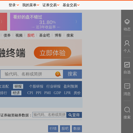
登录
我的菜单
证券交易
基金交易
动态
债券
视频
股吧
基金吧
博客
搜索
个人
自选
0
红送配
研报
个股研报
行业研报
盈利预测
排行
经济
CPI
PPI
PMI
GDP
LPR
房价
消息
证券融资融券数据：
搜索
行情
股吧
数据