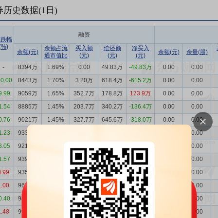
券历史数据(
1
日)
融资
涨跌幅
(%)
余额占流
买入额
偿还额
净买入
余额(元)
余额(元)
余量(股)
通市值比
(元)
(元)
(元)
-
8394万
1.69%
0.00
49.83万
-49.83万
0.00
0.00
10.00
8443万
1.70%
3.20万
618.4万
-615.2万
0.00
0.00
9.99
9059万
1.65%
352.7万
178.8万
173.9万
0.00
0.00
1.54
8885万
1.45%
203.7万
340.2万
-136.4万
0.00
0.00
0.76
9021万
1.45%
327.7万
645.6万
-318.0万
0.00
0.00
1.23
9339万
1.49%
327.5万
205.5万
122.1万
0.00
0.00
3.05
9217万
1.45%
125.9万
301.6万
-175.7万
0.00
0.00
1.57
9393万
1.44%
318.1万
283.2万
34.93万
0.00
0.00
0.99
9358万
1.41%
230.8万
526.9万
-296.2万
0.00
0.00
1.00
9654万
1.47%
257.3万
431.1万
-173.8万
0.00
0.00
0.40
9828万
1.51%
377.5万
452.7万
-75.15万
0.00
0.00
1.48
9903万
1.51%
296.8万
288.4万
8.39万
0.00
0.00