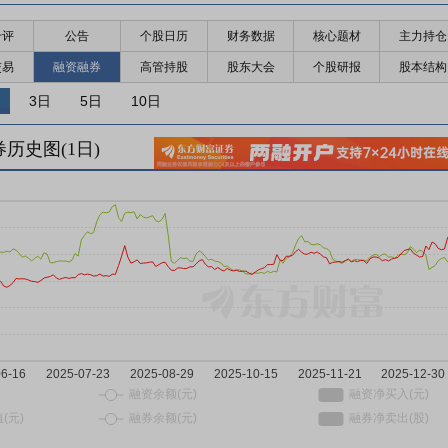
千评
公告
个股日历
财务数据
核心题材
主力持仓
交易
融资融券
高管持股
股东大会
个股研报
股本结构
3日
5日
10日
券历史图(
1
日)