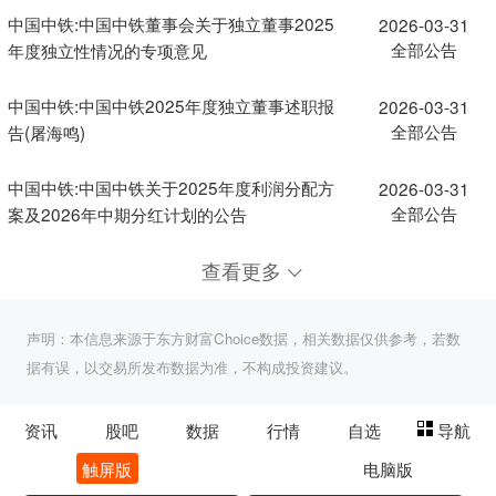
中国中铁:中国中铁董事会关于独立董事2025
2026-03-31
全部公告
年度独立性情况的专项意见
中国中铁:中国中铁2025年度独立董事述职报
2026-03-31
全部公告
告(屠海鸣)
中国中铁:中国中铁关于2025年度利润分配方
2026-03-31
全部公告
案及2026年中期分红计划的公告
查看更多
声明：本信息来源于东方财富Choice数据，相关数据仅供参考，若数
据有误，以交易所发布数据为准，不构成投资建议。
资讯
股吧
数据
行情
自选
导航
触屏版
电脑版