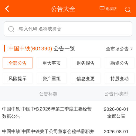
公告大全
中国中铁(601390)
公告一览
全市场公告
全部公告
重大事项
财务报告
融资公告
风险提示
资产重组
信息变更
持股变动
公告标题
公告日/类型
中国中铁:中国中铁2026年第二季度主要经营
2026-08-01
全部公告
数据公告
中国中铁:中国中铁关于公司董事会秘书辞职并
2026-08-01