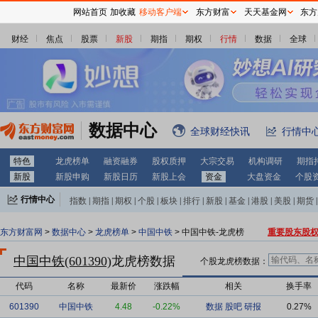
网站首页
加收藏
移动客户端
东方财富
天天基金网
东方
财经
焦点
股票
新股
期指
期权
行情
数据
全球
数据中心
全球财经快讯
行情中
特色
龙虎榜单
融资融券
股权质押
大宗交易
机构调研
期指
新股
新股申购
新股日历
新股上会
资金
大盘资金
个股
行情中心
指数
|
期指
|
期权
|
个股
|
板块
|
排行
|
新股
|
基金
|
港股
|
美股
|
期货
|
外汇
|
黄金
|
自选股
|
自选基金
东方财富网
>
数据中心
>
龙虎榜单
>
中国中铁
> 中国中铁-龙虎榜
重要股东股
中国中铁(601390)
龙虎榜数据
个股龙虎榜数据：
代码
名称
最新价
涨跌幅
相关
换手率
601390
中国中铁
4.48
-0.22%
数据
股吧
研报
0.27%