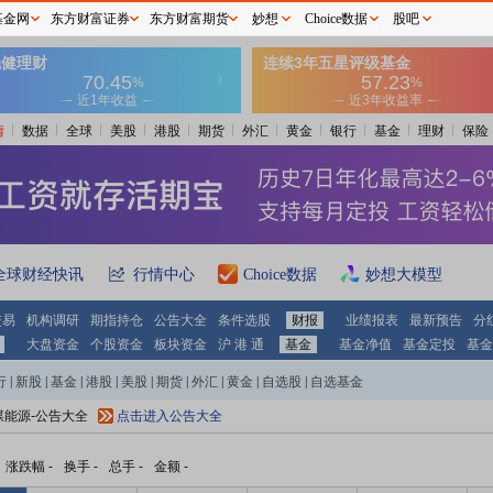
基金网
东方财富证券
东方财富期货
妙想
Choice数据
股吧
情
数据
全球
美股
港股
期货
外汇
黄金
银行
基金
理财
保险
全球财经快讯
行情中心
Choice数据
妙想大模型
交易
机构调研
期指持仓
公告大全
条件选股
财报
业绩报表
最新预告
分
大盘资金
个股资金
板块资金
沪 港 通
基金
基金净值
基金定投
基金
行
|
新股
|
基金
|
港股
|
美股
|
期货
|
外汇
|
黄金
|
自选股
|
自选基金
煤能源-公告大全
点击进入公告大全
涨跌幅
-
换手
-
总手
-
金额
-