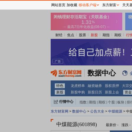
网站首页
加收藏
移动客户端
东方财富
天天
财经
焦点
股票
新股
期指
期权
行
数据中心
特色
龙虎榜单
融资融券
股权质押
大宗
新股
新股申购
新股日历
新股上会
资金
行情中心
指数
|
期指
|
期权
|
个股
|
板块
|
排
东方财富网
>
数据中心
>
公告大全
>
中煤能源
> 中
中煤能源(601898)
最新价
-
涨跌
-