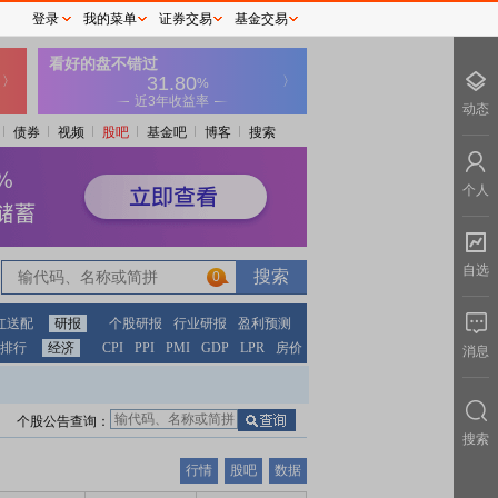
登录
我的菜单
证券交易
基金交易
动态
债券
视频
股吧
基金吧
博客
搜索
个人
自选
0
红送配
研报
个股研报
行业研报
盈利预测
排行
经济
CPI
PPI
PMI
GDP
LPR
房价
消息
个股公告查询：
搜索
行情
股吧
数据