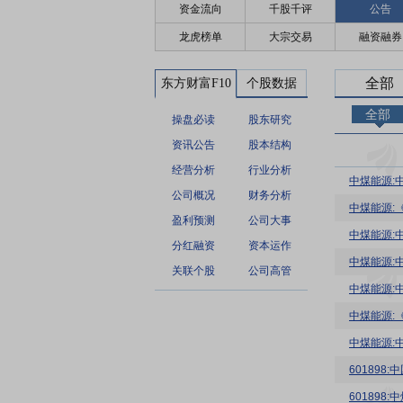
资金流向
千股千评
公告
龙虎榜单
大宗交易
融资融券
全部
东方财富F10
个股数据
全部
操盘必读
股东研究
资讯公告
股本结构
经营分析
行业分析
中煤能源:
公司概况
财务分析
中煤能源:
盈利预测
公司大事
中煤能源:
分红融资
资本运作
中煤能源:
关联个股
公司高管
中煤能源:
中煤能源:
中煤能源:
60189
60189