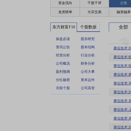
资金流向
千股千评
公告
龙虎榜单
大宗交易
融资融券
全部
东方财富F10
个股数据
操盘必读
股东研究
资讯公告
股本结构
赛伍技术:
经营分析
行业分析
赛伍技术:投
公司概况
财务分析
赛伍技术:投
盈利预测
公司大事
赛伍技术:
分红融资
资本运作
赛伍技术:
关联个股
公司高管
赛伍技术:
赛伍技术:
赛伍技术:
赛伍技术: