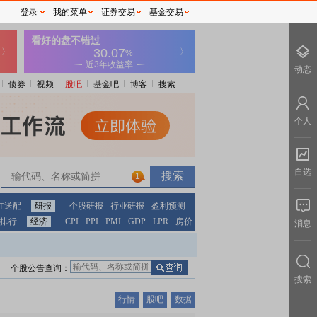
登录
我的菜单
证券交易
基金交易
动态
债券
视频
股吧
基金吧
博客
搜索
个人
自选
1
红送配
研报
个股研报
行业研报
盈利预测
排行
经济
CPI
PPI
PMI
GDP
LPR
房价
消息
个股公告查询：
搜索
行情
股吧
数据