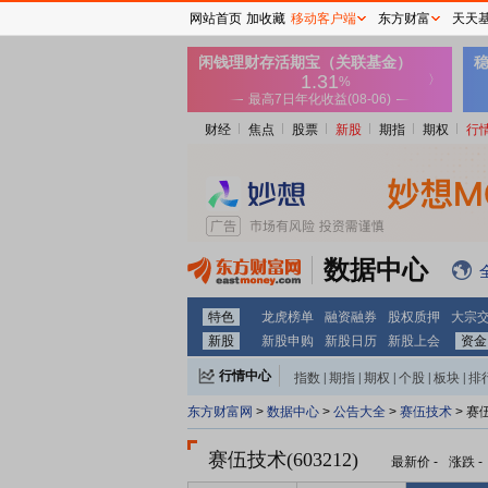
网站首页
加收藏
移动客户端
东方财富
天天
财经
焦点
股票
新股
期指
期权
行
数据中心
特色
龙虎榜单
融资融券
股权质押
大宗
新股
新股申购
新股日历
新股上会
资金
行情中心
指数
|
期指
|
期权
|
个股
|
板块
|
排
东方财富网
>
数据中心
>
公告大全
>
赛伍技术
> 赛
赛伍技术(603212)
最新价
-
涨跌
-