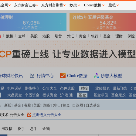
基金网
东方财富证券
东方财富期货
妙想
Choice数据
股吧
情
数据
全球
美股
港股
期货
外汇
黄金
银行
基金
理财
保险
全球财经快讯
行情中心
Choice数据
妙想大模型
交易
机构调研
期指持仓
公告大全
条件选股
财报
业绩报表
最新预告
分
大盘资金
个股资金
板块资金
沪 港 通
基金
基金净值
基金定投
基金
行
|
新股
|
基金
|
港股
|
美股
|
期货
|
外汇
|
黄金
|
自选股
|
自选基金
伍技术-公告大全
点击进入公告大全
涨跌幅
-
换手
-
总手
-
金额
-