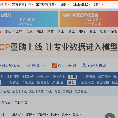
基金网
东方财富证券
东方财富期货
妙想
Choice数据
股吧
情
数据
全球
美股
港股
期货
外汇
黄金
银行
基金
理财
保险
全球财经快讯
行情中心
Choice数据
妙想大模型
交易
机构调研
期指持仓
公告大全
条件选股
财报
业绩报表
最新预告
分
大盘资金
个股资金
板块资金
沪 港 通
基金
基金净值
基金定投
基金
行
|
新股
|
基金
|
港股
|
美股
|
期货
|
外汇
|
黄金
|
自选股
|
自选基金
研究报告
> 个股研报
2)
最新价
-
涨跌
-
涨跌幅
-
换手
-
总手
-
金额
-