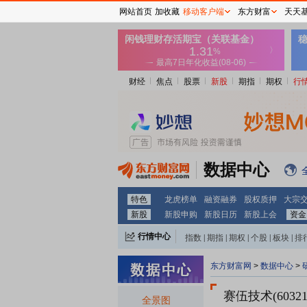
网站首页
加收藏
移动客户端
东方财富
天天
财经
焦点
股票
新股
期指
期权
行
数据中心
特色
龙虎榜单
融资融券
股权质押
大宗
新股
新股申购
新股日历
新股上会
资金
行情中心
指数
|
期指
|
期权
|
个股
|
板块
|
排
东方财富网
>
数据中心
>
赛伍技术(60321
全景图