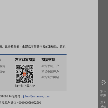
频、数据及图表）全部或者部分内容的准确性、真实
金
东方财富期货
期货交易
期货手机开户
微博
期货电脑开户
微信
期货官方网站
扫一扫下载APP
涉企
举报
78686 举报邮箱：
jubao@eastmoney.com
网
意见与建议:4000300059/952500
意见
反馈