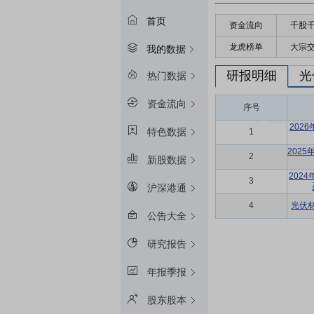
首页
资金流向
千股
龙虎榜单
大宗
我的数据
研报明细
光
热门数据
资金流向
序号
202
特色数据
1
202
2
新股数据
202
3
沪深港通
4
光伏
公告大全
研究报告
年报季报
股东股本