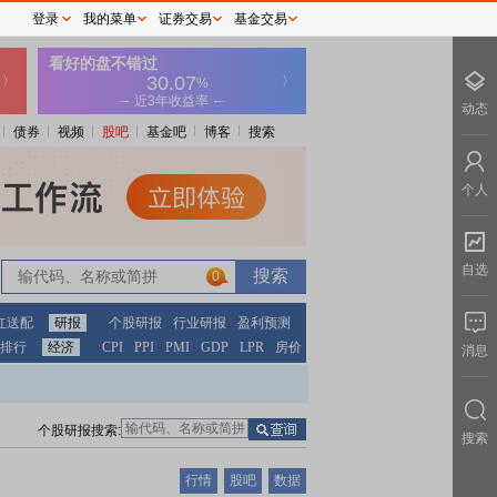
登录
我的菜单
证券交易
基金交易
动态
债券
视频
股吧
基金吧
博客
搜索
个人
自选
0
红送配
研报
个股研报
行业研报
盈利预测
排行
经济
CPI
PPI
PMI
GDP
LPR
房价
消息
个股研报搜索:
搜索
行情
股吧
数据