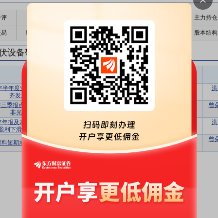
千评
公告
个股日历
财务数据
核心题材
主力持仓
交易
融资融券
高管持股
股东大会
个股研报
股本结构
伏设备研报
光伏设备盈利预测
东财
评级
报告名称
变动
评级
6年半年度业绩预告点评：光伏与非光业务
洪
增持
维持
齐发力，Q2单季扭亏为盈
5年三季报点评：25Q3出货环比略有下滑，
曾
增持
维持
非光伏材料业务持续高增
4年年报及25年一季报业绩点评：光伏材料
洪
增持
维持
盈利下滑，持续推进产品结构优化
曾
材料短期承压，非光伏业务拓展新增长极
增持
首次