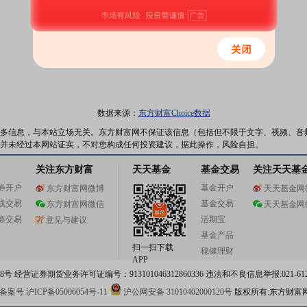
数据来源：
东方财富Choice数据
多信息，与本站立场无关。东方财富网不保证该信息（包括但不限于文字、视频、音
并未经过本网站证实，不对您构成任何投资建议，据此操作，风险自担。
关注东方财富
天天基金
基金交易
关注天天基
券开户
基金开户
东方财富网微博
天天基金网
线交易
基金交易
东方财富网微信
天天基金网
券交易
活期宝
意见与建议
基金产品
扫一扫下载
稳健理财
APP
 经营证券期货业务许可证编号：913101046312860336 违法和不良信息举报:021-612
案号:沪ICP备05006054号-11
沪公网安备 31010402000120号
版权所有:东方财富