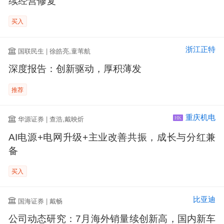
续经营修复
买入
浙江正特
国联民生 | 徐皓亮,童苇航
深度报告：创新驱动，厚积薄发
推荐
重庆机电
华源证券 | 查浩,戴映炘
HK
AI电源+电网升级+主业改善共振，成长与分红兼
备
买入
比亚迪
国海证券 | 戴畅
公司动态研究：7月海外销量续创新高，国内新车