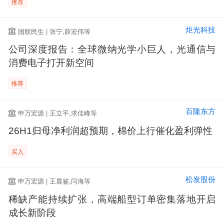
推荐
炬光科技
国联民生 | 张宁,薛宏伟等
公司深度报告：全球微纳光学小巨人，光通信与
消费电子打开新空间
推荐
百隆东方
申万宏源 | 王立平,求佳峰等
26H1归母净利润超预期，棉价上行催化盈利弹性
买入
松发股份
申万宏源 | 王晨鉴,闫海等
稀缺产能持续扩张，高端船型订单密集落地开启
成长新阶段