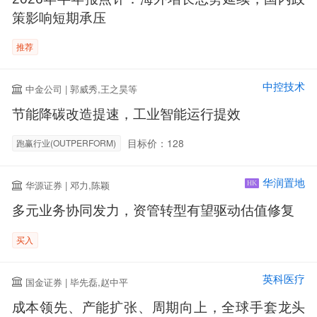
策影响短期承压
推荐
中控技术
中金公司 | 郭威秀,王之昊等
节能降碳改造提速，工业智能运行提效
目标价：128
跑赢行业(OUTPERFORM)
华润置地
华源证券 | 邓力,陈颖
HK
多元业务协同发力，资管转型有望驱动估值修复
买入
英科医疗
国金证券 | 毕先磊,赵中平
成本领先、产能扩张、周期向上，全球手套龙头