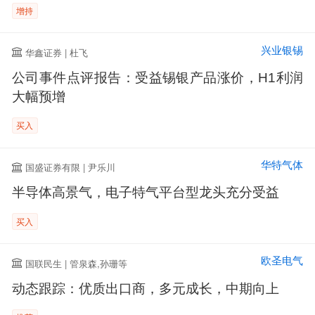
增持
兴业银锡
华鑫证券 | 杜飞
公司事件点评报告：受益锡银产品涨价，H1利润
大幅预增
买入
华特气体
国盛证券有限 | 尹乐川
半导体高景气，电子特气平台型龙头充分受益
买入
欧圣电气
国联民生 | 管泉森,孙珊等
动态跟踪：优质出口商，多元成长，中期向上