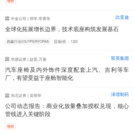
增持
比亚迪
中金公司 | 邓学,常菁等
全球化拓展增长边界，技术底座构筑发展基石
目标价：120
跑赢行业(OUTPERFORM)
双英集团
华源证券 | 赵昊,万枭
汽车座椅及内外饰件深度配套上汽、吉利等车
厂，有望受益于座舱智能化
泽璟制药
东北证券 | 吴明华
公司动态报告：商业化放量叠加授权兑现，核心
管线进入关键阶段
增持