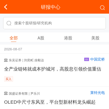
研报中心
全部
A股
港股
美股
2026-08-07
中国宏桥
东吴证券 | 刘奕町,徐毅达
HK
全产业链铸就成本护城河，高股息引领价值重估
买入
莱特光电
国盛证券有限 | 尹乐川
OLED中尺寸东风至，平台型新材料龙头崛起