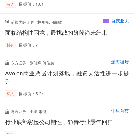
目标价：1.61
买入
百威亚太
浦银国际证券 | 林闻嘉,何丽敏
HK
面临结构性困境，最挑战的阶段尚未结束
目标价：7
持有
渤海租赁
东方证券 | 张凯烽,何佳航
Avolon商业票据计划落地，融资灵活性进一步提
升
目标价：5.34
买入
伟星新材
财通证券 | 王涛,朱健
行业底部彰显公司韧性，静待行业景气回归