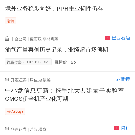
境外业务稳步向好，PPR主业韧性仍存
增持
巴西石油
中金公司 | 庞雨辰,李林惠等
US
油气产量再创历史记录，业绩超市场预期
目标价：25
跑赢行业(OUTPERFORM)
罗普特
开源证券 | 周佳,赵晨旭
中小盘信息更新：携手北大共建量子实验室，
CMOS伊辛机产业化可期
买入(Buy)
闪迪
华创证券 | 岳阳,吴鑫
US