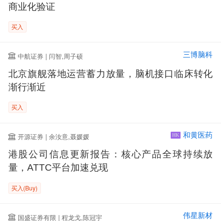
商业化验证
买入
三博脑科
中航证券 | 闫智,周子硕
北京旗舰落地运营蓄力放量，脑机接口临床转化
渐行渐近
买入
和黄医药
开源证券 | 余汝意,聂媛媛
HK
港股公司信息更新报告：核心产品全球持续放
量，ATTC平台加速兑现
买入(Buy)
伟星新材
国盛证券有限 | 程龙戈,陈冠宇