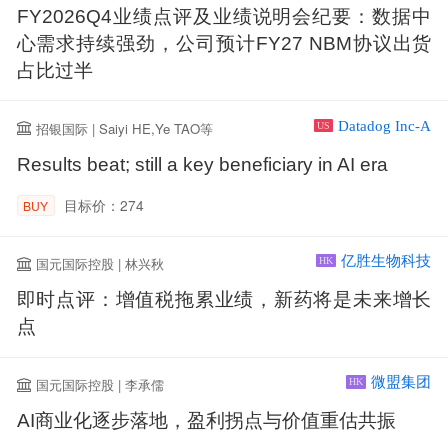
FY2026Q4业绩点评及业绩说明会纪要：数据中
心需求持续强劲，公司预计FY27 NBM协议出货
占比过半
Datadog Inc-A
招银国际 | Saiyi HE,Ye TAO等
US
Results beat; still a key beneficiary in AI era
目标价：274
BUY
亿胜生物科技
国元国际控股 | 林兴秋
HK
即时点评：增值税拖累业绩，新药将是未来增长
点
微盟集团
国元国际控股 | 李承儒
HK
AI商业化逐步落地，盈利拐点与价值重估共振