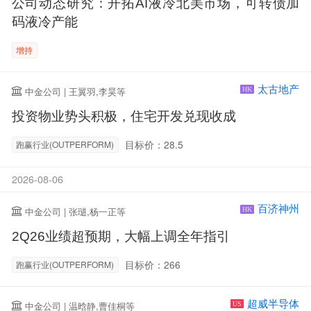
公司动态研究：开拓AI液冷北美市场，可转债加
码液冷产能
增持
太古地产
中金公司 | 王翼羽,李昊等
HK
投资物业势头积极，住宅开发兑现收成
目标价：28.5
跑赢行业(OUTPERFORM)
2026-08-06
百济神州
中金公司 | 张琎,杨一正等
HK
2Q26业绩超预期，大幅上调全年指引
目标价：266
跑赢行业(OUTPERFORM)
超威半导体
中金公司 | 温晗静,曹佳桐等
US