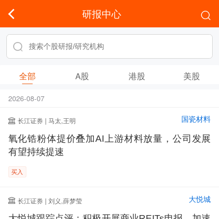
研报中心
全部
A股
港股
美股
2026-08-07
国瓷材料
长江证券 | 马太,王明
氧化锆粉体提价叠加AI上游材料放量，公司发展
有望持续提速
买入
大悦城
长江证券 | 刘义,薛梦莹
大悦城跟踪点评：积极开展商业REITs申报，加速