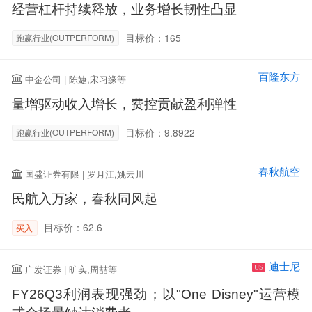
经营杠杆持续释放，业务增长韧性凸显
目标价：165
跑赢行业(OUTPERFORM)
百隆东方
中金公司 | 陈婕,宋习缘等
量增驱动收入增长，费控贡献盈利弹性
目标价：9.8922
跑赢行业(OUTPERFORM)
春秋航空
国盛证券有限 | 罗月江,姚云川
民航入万家，春秋同风起
目标价：62.6
买入
迪士尼
广发证券 | 旷实,周喆等
US
FY26Q3利润表现强劲；以"One Disney"运营模