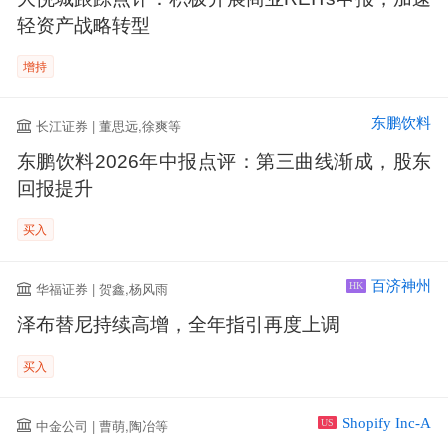
轻资产战略转型
增持
东鹏饮料
长江证券 | 董思远,徐爽等
东鹏饮料2026年中报点评：第三曲线渐成，股东
回报提升
买入
百济神州
华福证券 | 贺鑫,杨风雨
HK
泽布替尼持续高增，全年指引再度上调
买入
Shopify Inc-A
中金公司 | 曹萌,陶冶等
US