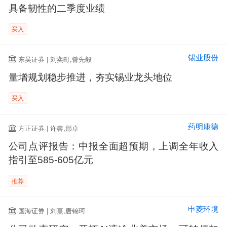
具备韧性的二季度业绩
买入
锡业股份
东吴证券 | 刘奕町,曾先毅
量增规划稳步推进，夯实锡业龙头地位
买入
药明康德
方正证券 | 许睿,邢卓
公司点评报告：中报全面超预期，上调全年收入
指引至585-605亿元
推荐
申菱环境
国海证券 | 刘熹,唐锦珂