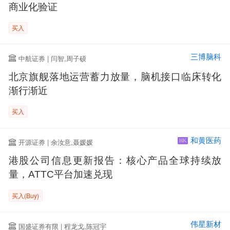
商业化验证
买入
三博脑科
中航证券 | 闫智,周子硕
北京旗舰落地运营蓄力放量，脑机接口临床转化
渐行渐近
买入
和黄医药
开源证券 | 余汝意,聂媛媛
HK
港股公司信息更新报告：核心产品全球持续放
量，ATTC平台加速兑现
买入(Buy)
伟星新材
国盛证券有限 | 程龙戈,陈冠宇