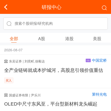
研报中心
全部
A股
港股
美股
2026-08-07
中国宏桥
东吴证券 | 刘奕町,徐毅达
HK
全产业链铸就成本护城河，高股息引领价值重估
买入
莱特光电
国盛证券有限 | 尹乐川
OLED中尺寸东风至，平台型新材料龙头崛起