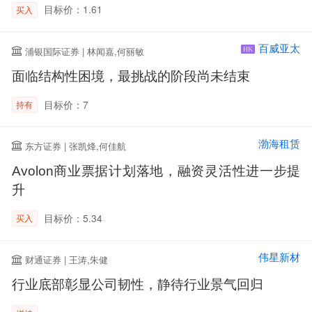
目标价：1.61
买入
百威亚太
浦银国际证券 | 林闻嘉,何丽敏
HK
面临结构性困境，最挑战的阶段尚未结束
目标价：7
持有
渤海租赁
东方证券 | 张凯烽,何佳航
Avolon商业票据计划落地，融资灵活性进一步提
升
目标价：5.34
买入
伟星新材
财通证券 | 王涛,朱健
行业底部彰显公司韧性，静待行业景气回归