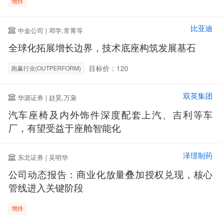
增持
比亚迪
中金公司 | 邓学,常菁等
全球化拓展增长边界，技术底座构筑发展基石
目标价：120
跑赢行业(OUTPERFORM)
双英集团
华源证券 | 赵昊,万枭
汽车座椅及内外饰件深度配套上汽、吉利等车
厂，有望受益于座舱智能化
泽璟制药
东北证券 | 吴明华
公司动态报告：商业化放量叠加授权兑现，核心
管线进入关键阶段
增持