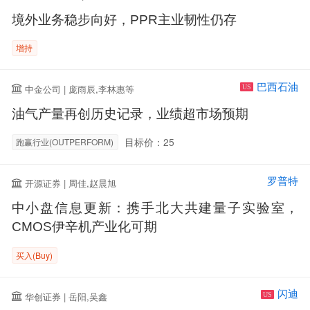
境外业务稳步向好，PPR主业韧性仍存
增持
巴西石油
中金公司 | 庞雨辰,李林惠等
US
油气产量再创历史记录，业绩超市场预期
目标价：25
跑赢行业(OUTPERFORM)
罗普特
开源证券 | 周佳,赵晨旭
中小盘信息更新：携手北大共建量子实验室，
CMOS伊辛机产业化可期
买入(Buy)
闪迪
华创证券 | 岳阳,吴鑫
US