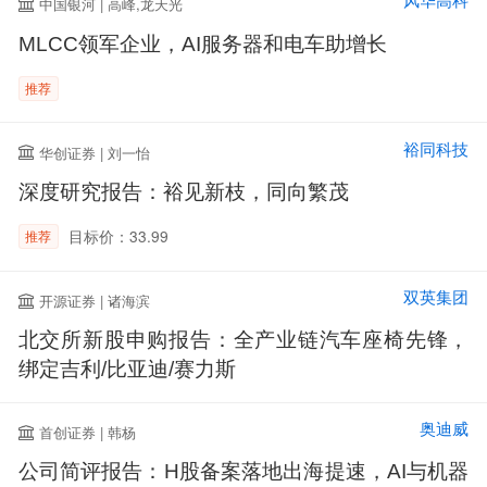
风华高科
中国银河 | 高峰,龙天光
MLCC领军企业，AI服务器和电车助增长
推荐
裕同科技
华创证券 | 刘一怡
深度研究报告：裕见新枝，同向繁茂
目标价：33.99
推荐
双英集团
开源证券 | 诸海滨
北交所新股申购报告：全产业链汽车座椅先锋，
绑定吉利/比亚迪/赛力斯
奥迪威
首创证券 | 韩杨
公司简评报告：H股备案落地出海提速，AI与机器