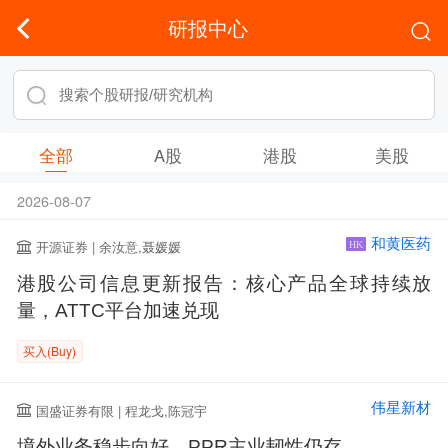
研报中心
全部
A股
港股
美股
2026-08-07
和黄医药
开源证券 | 余汝意,聂媛媛
HK
港股公司信息更新报告：核心产品全球持续放
量，ATTC平台加速兑现
买入(Buy)
伟星新材
国盛证券有限 | 程龙戈,陈冠宇
境外业务稳步向好，PPR主业韧性仍存