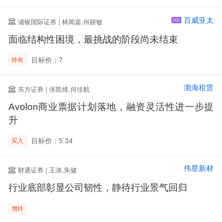
百威亚太
浦银国际证券 | 林闻嘉,何丽敏
HK
面临结构性困境，最挑战的阶段尚未结束
目标价：7
持有
渤海租赁
东方证券 | 张凯烽,何佳航
Avolon商业票据计划落地，融资灵活性进一步提
升
目标价：5.34
买入
伟星新材
财通证券 | 王涛,朱健
行业底部彰显公司韧性，静待行业景气回归
增持