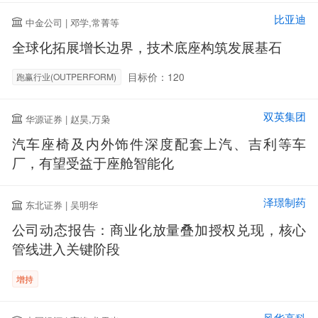
比亚迪
中金公司 | 邓学,常菁等
全球化拓展增长边界，技术底座构筑发展基石
目标价：120
跑赢行业(OUTPERFORM)
双英集团
华源证券 | 赵昊,万枭
汽车座椅及内外饰件深度配套上汽、吉利等车
厂，有望受益于座舱智能化
泽璟制药
东北证券 | 吴明华
公司动态报告：商业化放量叠加授权兑现，核心
管线进入关键阶段
增持