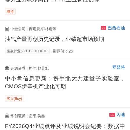
增持
巴西石油
中金公司 | 庞雨辰,李林惠等
US
油气产量再创历史记录，业绩超市场预期
目标价：25
跑赢行业(OUTPERFORM)
罗普特
开源证券 | 周佳,赵晨旭
中小盘信息更新：携手北大共建量子实验室，
CMOS伊辛机产业化可期
买入(Buy)
闪迪
华创证券 | 岳阳,吴鑫
US
FY2026Q4业绩点评及业绩说明会纪要：数据中