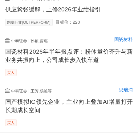
供应紧张缓解，上修2026年业绩指引
目标价：220
跑赢行业(OUTPERFORM)
国瓷材料
中泰证券 | 孙颖,曹惠
国瓷材料2026年半年报点评：粉体量价齐升与新
业务共振向上，公司成长步入快车道
买入
思瑞浦
中泰证券 | 王芳,杨旭等
国产模拟IC领先企业，主业向上叠加AI增量打开
长期成长空间
买入