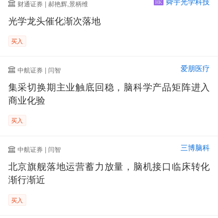
舜宇光学科技
财通证券 | 郝艳辉,景柄维
HK
光学龙头催化渐次落地
买入
爱朋医疗
中航证券 | 闫智
集采切换期主业触底回稳，脑科学产品矩阵进入
商业化验
买入
三博脑科
中航证券 | 闫智
北京旗舰落地运营蓄力放量，脑机接口临床转化
渐行渐近
买入