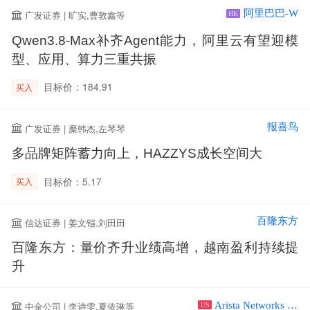
阿里巴巴-W
广发证券 | 旷实,曹敦鑫等
HK
Qwen3.8-Max补齐Agent能力，阿里云有望迎模
型、应用、算力三重共振
目标价：184.91
买入
报喜鸟
广发证券 | 糜韩杰,左琴琴
多品牌矩阵蓄力向上，HAZZYS成长空间大
目标价：5.17
买入
百隆东方
信达证券 | 姜文镪,刘田田
百隆东方：量价齐升业绩高增，越南盈利持续提
升
Arista Networks Inc
中金公司 | 李诗雯,夏依琳等
US