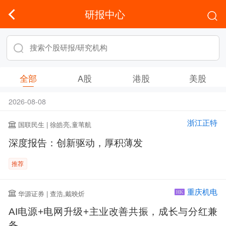
研报中心
全部
A股
港股
美股
2026-08-08
浙江正特
国联民生 | 徐皓亮,童苇航
深度报告：创新驱动，厚积薄发
推荐
重庆机电
华源证券 | 查浩,戴映炘
HK
AI电源+电网升级+主业改善共振，成长与分红兼
备