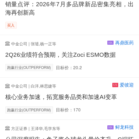
销量点评：2026年7月多品牌新品密集亮相，出
海再创新高
买入
再鼎医药
中金公司 | 张琎,杨一正等
HK
2Q26业绩符合预期，关注Zoci ESMO数据
目标价：20.2
跑赢行业(OUTPERFORM)
爱彼迎
中金公司 | 白洋,林思婕等
US
核心业务加速，拓宽服务品类和加速AI变革
目标价：170
跑赢行业(OUTPERFORM)
鲟龙科技
方正证券 | 王泽华,毛学东等
HK