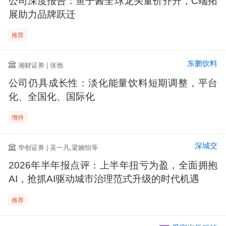
公司深度报告：鱼子酱全球龙头量价齐升，C端拓
展助力品牌跃迁
推荐
东鹏饮料
湘财证券 | 张弛
公司仍具成长性：淡化能量饮料短期调整，平台
化、全国化、国际化
增持
深城交
华创证券 | 吴一凡,梁婉怡等
2026年半年报点评：上半年扭亏为盈，全面拥抱
AI，抢抓AI驱动城市治理范式升级的时代机遇
推荐