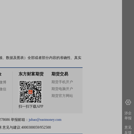
频、数据及图表）全部或者部分内容的准确性、真实
金
东方财富期货
期货交易
期货手机开户
微博
期货电脑开户
微信
期货官方网站
扫一扫下载APP
涉企
举报
78686 举报邮箱：
jubao@eastmoney.com
网
意见与建议:4000300059/952500
意见
反馈