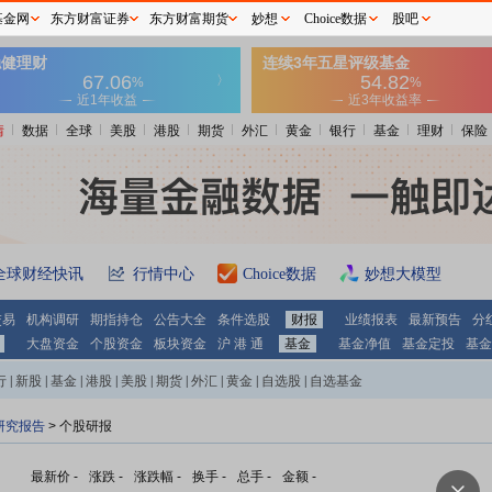
基金网
东方财富证券
东方财富期货
妙想
Choice数据
股吧
情
数据
全球
美股
港股
期货
外汇
黄金
银行
基金
理财
保险
全球财经快讯
行情中心
Choice数据
妙想大模型
交易
机构调研
期指持仓
公告大全
条件选股
财报
业绩报表
最新预告
分
大盘资金
个股资金
板块资金
沪 港 通
基金
基金净值
基金定投
基金
行
|
新股
|
基金
|
港股
|
美股
|
期货
|
外汇
|
黄金
|
自选股
|
自选基金
研究报告
> 个股研报
最新价
-
涨跌
-
涨跌幅
-
换手
-
总手
-
金额
-