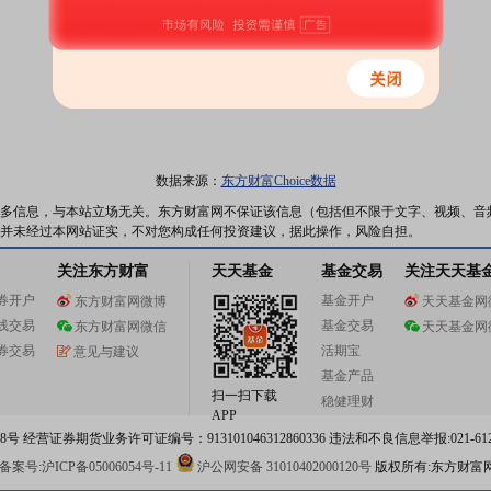
数据来源：
东方财富Choice数据
多信息，与本站立场无关。东方财富网不保证该信息（包括但不限于文字、视频、音
并未经过本网站证实，不对您构成任何投资建议，据此操作，风险自担。
关注东方财富
天天基金
基金交易
关注天天基
券开户
基金开户
东方财富网微博
天天基金网
线交易
基金交易
东方财富网微信
天天基金网
券交易
活期宝
意见与建议
基金产品
扫一扫下载
稳健理财
APP
 经营证券期货业务许可证编号：913101046312860336 违法和不良信息举报:021-612
案号:沪ICP备05006054号-11
沪公网安备 31010402000120号
版权所有:东方财富