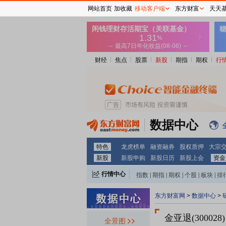
网站首页
加收藏
移动客户端
东方财富
天天
财经
焦点
股票
新股
期指
期权
行
数据中心
特色
龙虎榜单
融资融券
股权质押
大宗
新股
新股申购
新股日历
新股上会
资金
行情中心
指数
|
期指
|
期权
|
个股
|
板块
|
排
东方财富网
>
数据中心
>
金亚退(300028)
全景图