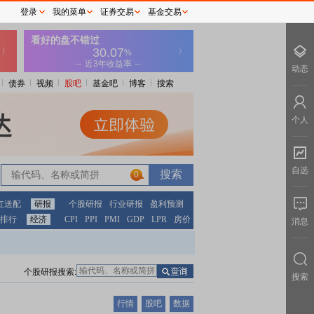
登录
我的菜单
证券交易
基金交易
动态
债券
视频
股吧
基金吧
博客
搜索
个人
自选
0
红送配
研报
个股研报
行业研报
盈利预测
排行
经济
CPI
PPI
PMI
GDP
LPR
房价
消息
个股研报搜索:
搜索
行情
股吧
数据