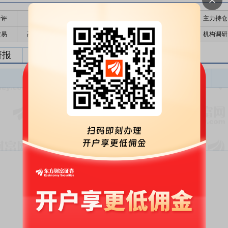
千评
公告
个股日历
财务数据
核心题材
主力持仓
交易
高管持股
股东大会
个股研报
股本结构
机构调研
研报
盈利预测
东财
评级
报告名称
变动
评级
暂无数据