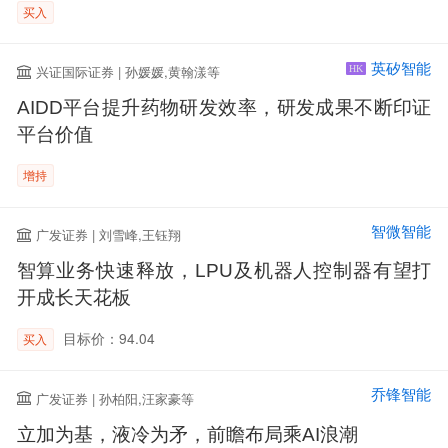
买入
英矽智能
兴证国际证券 | 孙媛媛,黄翰漾等
HK
AIDD平台提升药物研发效率，研发成果不断印证
平台价值
增持
智微智能
广发证券 | 刘雪峰,王钰翔
智算业务快速释放，LPU及机器人控制器有望打
开成长天花板
目标价：94.04
买入
乔锋智能
广发证券 | 孙柏阳,汪家豪等
立加为基，液冷为矛，前瞻布局乘AI浪潮