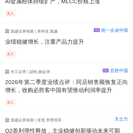
AI金属粉体持续扩产，MLCC价格上涨
买入
统一企业中国
国盛证券有限 | 李梓语,黄越
HK
业绩稳健增长，注重产品力提升
买入
百胜中国
长江证券 | 赵刚,杨会强
HK
2026年第二季度业绩点评：同店销售额恢复正向
增长，收购必胜客中国有望推动利润率提升
买入
天士力
国盛证券有限 | 张雪,李慧瑶等
Q2盈利弹性释放，主业稳健创新驱动未来可期