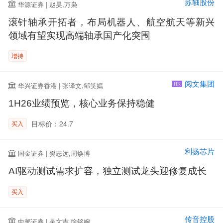
苏轴股份
华源证券 | 赵昊,万枭
滚针轴承开拓者，布局机器人、航空航天等新兴
领域有望实现高端轴承国产化突围
增持
阅文集团
华兴证券香港 | 张译文,邹笑嫣
HK
1H26业绩预览，核心业务保持稳健
目标价：24.7
买入
利扬芯片
国金证券 | 樊志远,周焕博
AI驱动测试需求扩容，独立测试龙头迎修复成长
买入
传音控股
中邮证券 | 吴文吉,徐铭婉