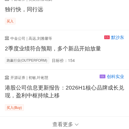
独行快，同行远
买入
默沙东
中金公司 | 高远,刘雅馨等
US
2季度业绩符合预期，多个新品开始放量
目标价：154
跑赢行业(OUTPERFORM)
创科实业
开源证券 | 初敏,叶彬慧
HK
港股公司信息更新报告：2026H1核心品牌成长兑
现，盈利中枢持续上移
买入(Buy)
查看更多