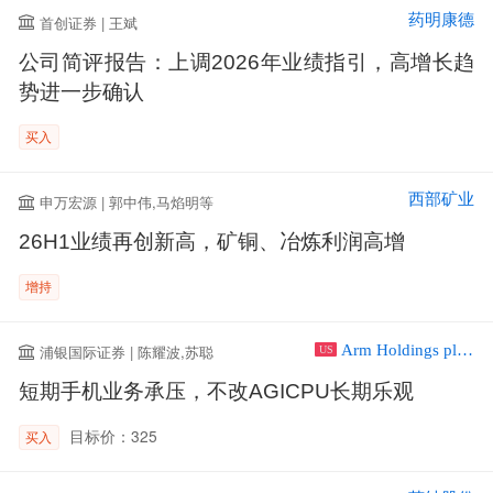
药明康德
首创证券 | 王斌
公司简评报告：上调2026年业绩指引，高增长趋
势进一步确认
买入
西部矿业
申万宏源 | 郭中伟,马焰明等
26H1业绩再创新高，矿铜、冶炼利润高增
增持
Arm Holdings plc ADR
浦银国际证券 | 陈耀波,苏聪
US
短期手机业务承压，不改AGICPU长期乐观
目标价：325
买入