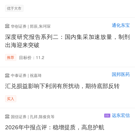
优于大市
通化东宝
华创证券 | 郑辰,朱珂琛
深度研究报告系列二：国内集采加速放量，制剂
出海迎来突破
目标价：11.2
推荐
国邦医药
中泰证券 | 祝嘉琦
汇兑损益影响下利润有所扰动，期待底部反转
买入
远东宏信
国信证券 | 孔祥,陈俊良等
HK
2026年中报点评：稳增提质，高息护航