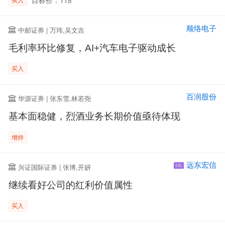
顺络电子
中邮证券 | 万玮,吴文吉
毛利率环比修复，AI+汽车电子驱动成长
买入
百润股份
华源证券 | 张东雪,林若尧
基本面稳健，烈酒业务长期价值亟待体现
增持
远东宏信
兴证国际证券 | 张博,开妍
HK
继续看好公司的红利价值属性
买入