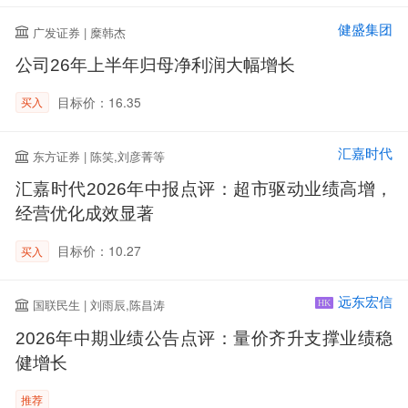
健盛集团
广发证券 | 糜韩杰
公司26年上半年归母净利润大幅增长
目标价：16.35
买入
汇嘉时代
东方证券 | 陈笑,刘彦菁等
汇嘉时代2026年中报点评：超市驱动业绩高增，
经营优化成效显著
目标价：10.27
买入
远东宏信
国联民生 | 刘雨辰,陈昌涛
HK
2026年中期业绩公告点评：量价齐升支撑业绩稳
健增长
推荐