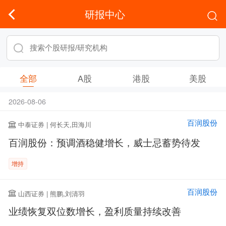
研报中心
全部
A股
港股
美股
2026-08-06
百润股份
中泰证券 | 何长天,田海川
百润股份：预调酒稳健增长，威士忌蓄势待发
增持
百润股份
山西证券 | 熊鹏,刘清羽
业绩恢复双位数增长，盈利质量持续改善