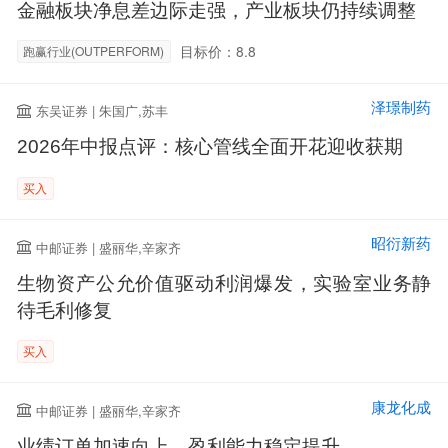
金融板块净息差边际走强，产业板块仍持续调整
目标价：8.8
跑赢行业(OUTPERFORM)
泽璟制药
东吴证券 | 朱国广,苏丰
2026年中报点评：核心管线全面开花迎收获期
买入
昭衍新药
中邮证券 | 盛丽华,辛家齐
生物资产公允价值驱动利润爆发，实验室业务静
待毛利修复
买入
康龙化成
中邮证券 | 盛丽华,辛家齐
业绩订单加速向上，盈利能力稳定提升