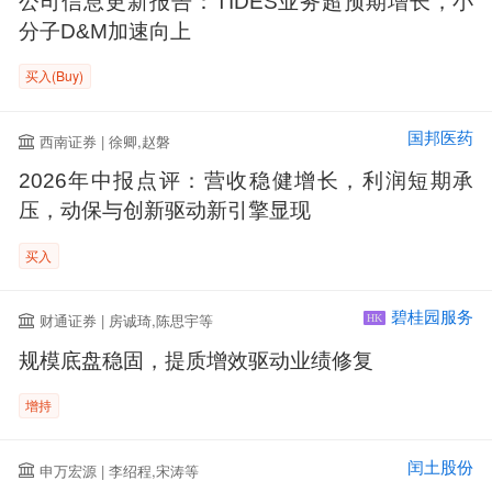
公司信息更新报告：TIDES业务超预期增长，小
分子D&M加速向上
买入(Buy)
国邦医药
西南证券 | 徐卿,赵磐
2026年中报点评：营收稳健增长，利润短期承
压，动保与创新驱动新引擎显现
买入
碧桂园服务
财通证券 | 房诚琦,陈思宇等
HK
规模底盘稳固，提质增效驱动业绩修复
增持
闰土股份
申万宏源 | 李绍程,宋涛等