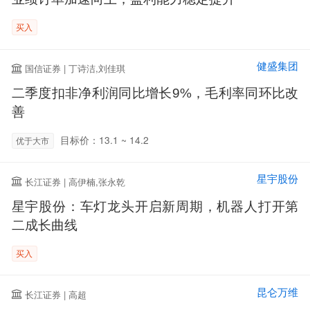
买入
健盛集团
国信证券 | 丁诗洁,刘佳琪
二季度扣非净利润同比增长9%，毛利率同环比改
善
目标价：13.1 ~ 14.2
优于大市
星宇股份
长江证券 | 高伊楠,张永乾
星宇股份：车灯龙头开启新周期，机器人打开第
二成长曲线
买入
昆仑万维
长江证券 | 高超