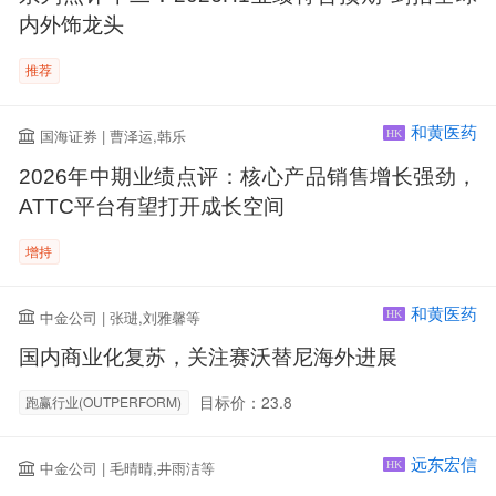
内外饰龙头
推荐
和黄医药
国海证券 | 曹泽运,韩乐
HK
2026年中期业绩点评：核心产品销售增长强劲，
ATTC平台有望打开成长空间
增持
和黄医药
中金公司 | 张琎,刘雅馨等
HK
国内商业化复苏，关注赛沃替尼海外进展
目标价：23.8
跑赢行业(OUTPERFORM)
远东宏信
中金公司 | 毛晴晴,井雨洁等
HK