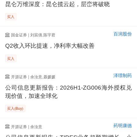
昆仑万维深度：昆仑揽云起，层峦将破晓
买入
百润股份
国金证券 | 刘宸倩,陈宇君
Q2收入环比提速，净利率大幅改善
买入
泽璟制药
开源证券 | 余汝意,聂媛媛
公司信息更新报告：2026H1-ZG006海外授权兑
现价值，加速全球化
买入(Buy)
药明康德
开源证券 | 余汝意