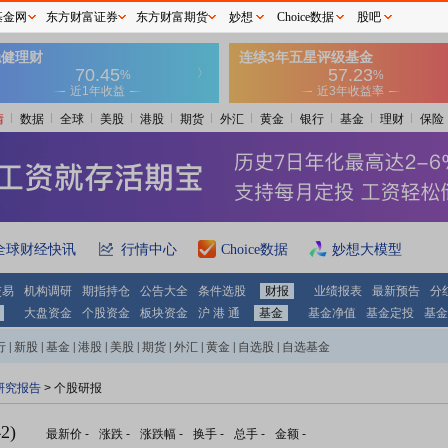
基金网
东方财富证券
东方财富期货
妙想
Choice数据
股吧
情
数据
全球
美股
港股
期货
外汇
黄金
银行
基金
理财
保险
全球财经快讯
行情中心
Choice数据
妙想大模型
交易
机构调研
期指持仓
公告大全
条件选股
财报
业绩报表
最新预告
分
大盘资金
个股资金
板块资金
沪 港 通
基金
基金净值
基金定投
基金
行
|
新股
|
基金
|
港股
|
美股
|
期货
|
外汇
|
黄金
|
自选股
|
自选基金
研究报告
> 个股研报
2)
最新价
-
涨跌
-
涨跌幅
-
换手
-
总手
-
金额
-