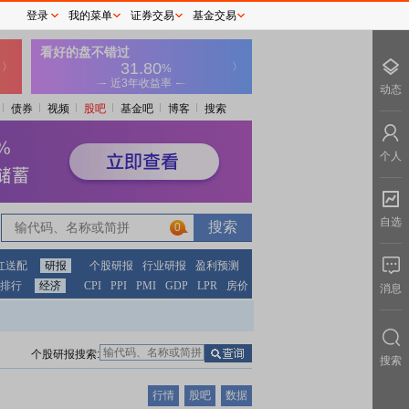
登录
我的菜单
证券交易
基金交易
动态
债券
视频
股吧
基金吧
博客
搜索
个人
自选
0
红送配
研报
个股研报
行业研报
盈利预测
排行
经济
CPI
PPI
PMI
GDP
LPR
房价
消息
个股研报搜索:
搜索
行情
股吧
数据