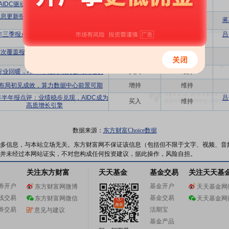
+AIDC驱动业绩持续高增，长期价值凸显
买入
维持
息更新报告：业绩持续增长，AIDC业务
买入
维持
蒋
加速拓展
4年三季报点评：收入利润持续高速增长，
吕
买入
维持
AIDC高度兑现
次覆盖报告：AIDC时代液冷智算中心领
买入
首次
军者
C行业回暖，AIDC和液冷助力公司高增长
买入
维持
布局初见成效，算力数据中心前景可期
增持
维持
4年半年报点评：业绩稳步兑现，AIDC成为
吕
买入
维持
高质增长引擎
数据来源：
东方财富Choice数据
多信息，与本站立场无关。东方财富网不保证该信息（包括但不限于文字、视频、音
并未经过本网站证实，不对您构成任何投资建议，据此操作，风险自担。
关注东方财富
天天基金
基金交易
关注天天基
券开户
基金开户
东方财富网微博
天天基金网
线交易
基金交易
东方财富网微信
天天基金网
券交易
活期宝
意见与建议
基金产品