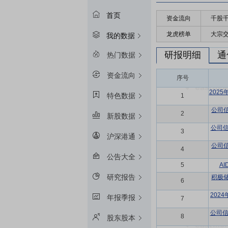
首页
资金流向
千股
龙虎榜单
大宗
我的数据
研报明细
通
热门数据
资金流向
序号
202
特色数据
1
公司
2
新股数据
公司信
3
沪深港通
公司
4
公告大全
5
A
研究报告
积极
6
202
年报季报
7
公司信
8
股东股本