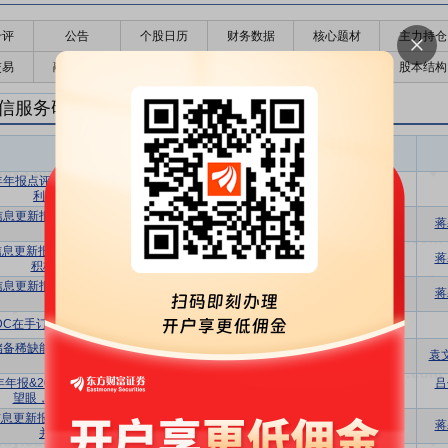
千评
公告
个股日历
财务数据
核心题材
主力持仓
交易
融资融券
高管持股
股东大会
个股研报
股本结构
信服务研报
通信服务盈利预测
东财
评级
报告名称
变动
评级
5年年报点评：算力需求驱动AIDC扩张，盈
增持
首次
利修复进入关键阶段
信息更新报告：核心资源驱动业绩稳健，
买入
维持
蒋
持续受益AI浪潮
息更新报告：REIT上市助力盘活资产，
买入
维持
蒋
积极推进各AIDC项目
信息更新报告：机柜规模加速扩张，液冷
买入
维持
蒋
AIDC持续领先
IDC在手订单充足，开启横向扩张战略
买入
维持
储备稀缺能耗资源，稳步推进智算中心建
增持
维持
袁
设交付
4年年报&2025年一季报点评：不畏浮云遮
吕
买入
维持
望眼，看好AIDC全年景气度
息更新报告：AIDC交付在即，加速横向
买入
维持
蒋
并购优化资源布局