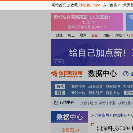
网站首页
加收藏
移动客户端
东方财富
天天
财经
焦点
股票
新股
期指
期权
行
数据中心
特色
龙虎榜单
融资融券
股权质押
大宗
新股
新股申购
新股日历
新股上会
资金
行情中心
指数
|
期指
|
期权
|
个股
|
板块
|
排
东方财富网
>
数据中心
>
润泽科技(30044
全景图