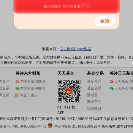
数据来源：
东方财富Choice数据
多信息，与本站立场无关。东方财富网不保证该信息（包括但不限于文字、视频、音
并未经过本网站证实，不对您构成任何投资建议，据此操作，风险自担。
关注东方财富
天天基金
基金交易
关注天天基
券开户
基金开户
东方财富网微博
天天基金网
线交易
基金交易
东方财富网微信
天天基金网
券交易
活期宝
意见与建议
基金产品
扫一扫下载
稳健理财
APP
 经营证券期货业务许可证编号：913101046312860336 违法和不良信息举报:021-612
案号:沪ICP备05006054号-11
沪公网安备 31010402000120号
版权所有:东方财富