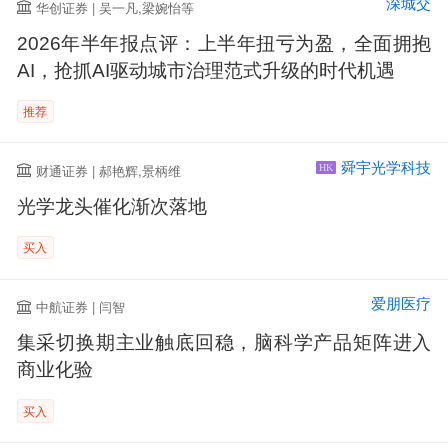
深城交
华创证券 | 吴一凡,梁婉怡等
2026年半年报点评：上半年扭亏为盈，全面拥抱
AI，抢抓AI驱动城市治理范式升级的时代机遇
推荐
舜宇光学科技
财通证券 | 郝艳辉,景柄维
HK
光学龙头催化渐次落地
买入
爱朋医疗
中航证券 | 闫智
集采切换期主业触底回稳，脑科学产品矩阵进入
商业化验
买入