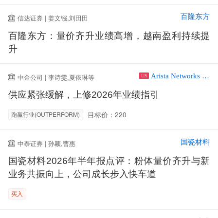
百隆东方
信达证券 | 姜文镪,刘田田
百隆东方：量价齐升业绩高增，越南盈利持续提
升
Arista Networks Inc
中金公司 | 李诗雯,夏依琳等
US
供应紧张缓解，上修2026年业绩指引
目标价：220
跑赢行业(OUTPERFORM)
国瓷材料
中泰证券 | 孙颖,曹惠
国瓷材料2026年半年报点评：粉体量价齐升与新
业务共振向上，公司成长步入快车道
买入