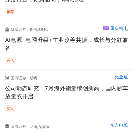
推荐
重庆机电
华源证券 | 查浩,戴映炘
HK
AI电源+电网升级+主业改善共振，成长与分红兼
备
买入
比亚迪
国海证券 | 戴畅
公司动态研究：7月海外销量续创新高，国内新车
放量或开启
买入
东方电缆
国海证券 | 邱迪,吴亦辰