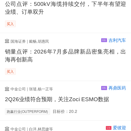
公司点评：500kV海缆持续交付，下半年有望迎
业绩、订单双升
买入
吉利汽车
国海证券 | 戴畅,胡惠民
HK
销量点评：2026年7月多品牌新品密集亮相，出
海再创新高
买入
再鼎医药
中金公司 | 张琎,杨一正等
HK
2Q26业绩符合预期，关注Zoci ESMO数据
目标价：20.2
跑赢行业(OUTPERFORM)
爱彼迎
中金公司 | 白洋,林思婕等
US