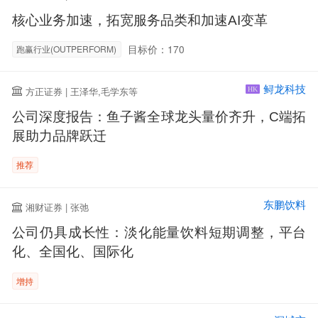
核心业务加速，拓宽服务品类和加速AI变革
目标价：170
跑赢行业(OUTPERFORM)
鲟龙科技
方正证券 | 王泽华,毛学东等
HK
公司深度报告：鱼子酱全球龙头量价齐升，C端拓
展助力品牌跃迁
推荐
东鹏饮料
湘财证券 | 张弛
公司仍具成长性：淡化能量饮料短期调整，平台
化、全国化、国际化
增持