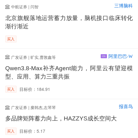
三博脑科
中航证券 | 闫智
北京旗舰落地运营蓄力放量，脑机接口临床转化
渐行渐近
买入
阿里巴巴-W
广发证券 | 旷实,曹敦鑫等
HK
Qwen3.8-Max补齐Agent能力，阿里云有望迎模
型、应用、算力三重共振
目标价：184.91
买入
报喜鸟
广发证券 | 糜韩杰,左琴琴
多品牌矩阵蓄力向上，HAZZYS成长空间大
目标价：5.17
买入