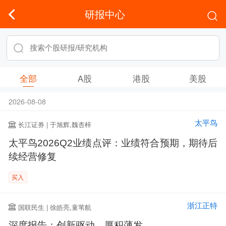
研报中心
全部
A股
港股
美股
2026-08-08
太平鸟
长江证券 | 于旭辉,魏杏梓
太平鸟2026Q2业绩点评：业绩符合预期，期待后
续经营修复
买入
浙江正特
国联民生 | 徐皓亮,童苇航
深度报告：创新驱动，厚积薄发