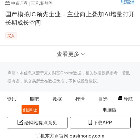
思瑞浦
中泰证券 | 王芳,杨旭等
国产模拟IC领先企业，主业向上叠加AI增量打开
长期成长空间
买入
查看更多
声明：本信息来源于东方财富Choice数据，相关数据仅供参考，若数
据有误，以交易所发布数据为准，不构成投资建议。
资讯
股吧
数据
行情
自选
导航
触屏版
电脑版
给网站提点意见
下载APP
手机东方财富网 eastmoney.com