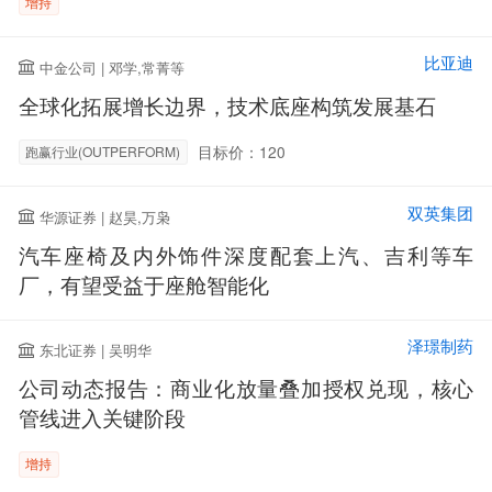
增持
比亚迪
中金公司 | 邓学,常菁等
全球化拓展增长边界，技术底座构筑发展基石
目标价：120
跑赢行业(OUTPERFORM)
双英集团
华源证券 | 赵昊,万枭
汽车座椅及内外饰件深度配套上汽、吉利等车
厂，有望受益于座舱智能化
泽璟制药
东北证券 | 吴明华
公司动态报告：商业化放量叠加授权兑现，核心
管线进入关键阶段
增持