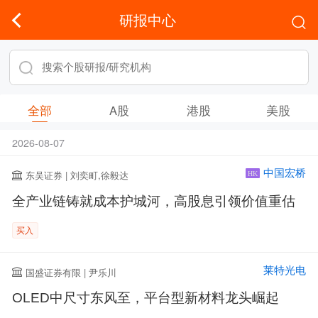
研报中心
全部
A股
港股
美股
2026-08-07
中国宏桥
东吴证券 | 刘奕町,徐毅达
HK
全产业链铸就成本护城河，高股息引领价值重估
买入
莱特光电
国盛证券有限 | 尹乐川
OLED中尺寸东风至，平台型新材料龙头崛起