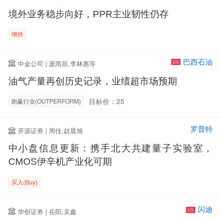
境外业务稳步向好，PPR主业韧性仍存
增持
巴西石油
中金公司 | 庞雨辰,李林惠等
US
油气产量再创历史记录，业绩超市场预期
目标价：25
跑赢行业(OUTPERFORM)
罗普特
开源证券 | 周佳,赵晨旭
中小盘信息更新：携手北大共建量子实验室，
CMOS伊辛机产业化可期
买入(Buy)
闪迪
华创证券 | 岳阳,吴鑫
US