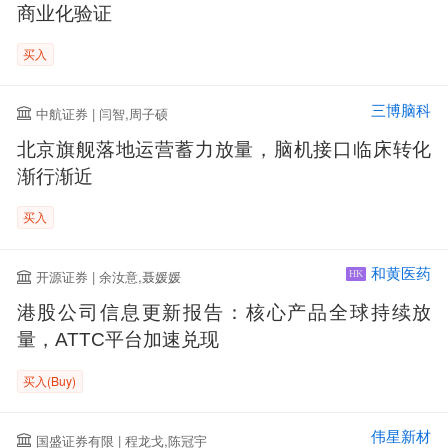
商业化验证
买入
三博脑科
中航证券 | 闫智,周子硕
北京旗舰落地运营蓄力放量，脑机接口临床转化
渐行渐近
买入
和黄医药
开源证券 | 余汝意,聂媛媛
HK
港股公司信息更新报告：核心产品全球持续放
量，ATTC平台加速兑现
买入(Buy)
伟星新材
国盛证券有限 | 程龙戈,陈冠宇