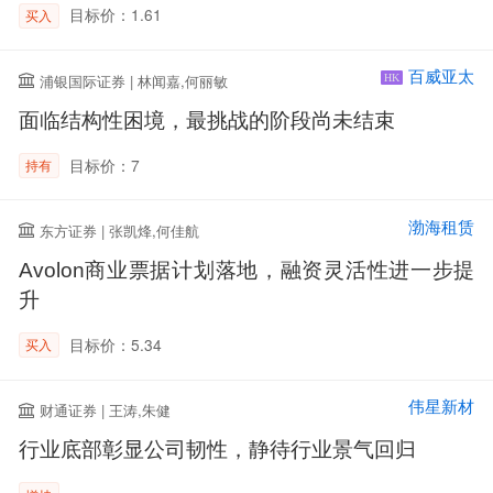
目标价：1.61
买入
百威亚太
浦银国际证券 | 林闻嘉,何丽敏
HK
面临结构性困境，最挑战的阶段尚未结束
目标价：7
持有
渤海租赁
东方证券 | 张凯烽,何佳航
Avolon商业票据计划落地，融资灵活性进一步提
升
目标价：5.34
买入
伟星新材
财通证券 | 王涛,朱健
行业底部彰显公司韧性，静待行业景气回归