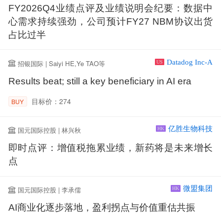
FY2026Q4业绩点评及业绩说明会纪要：数据中
心需求持续强劲，公司预计FY27 NBM协议出货
占比过半
Datadog Inc-A
招银国际 | Saiyi HE,Ye TAO等
US
Results beat; still a key beneficiary in AI era
目标价：274
BUY
亿胜生物科技
国元国际控股 | 林兴秋
HK
即时点评：增值税拖累业绩，新药将是未来增长
点
微盟集团
国元国际控股 | 李承儒
HK
AI商业化逐步落地，盈利拐点与价值重估共振