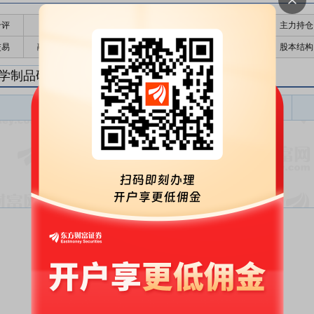
千评
公告
个股日历
财务数据
核心题材
主力持仓
交易
融资融券
高管持股
股东大会
个股研报
股本结构
学制品研报
化学制品盈利预测
东财
评级
报告名称
变动
评级
暂无数据