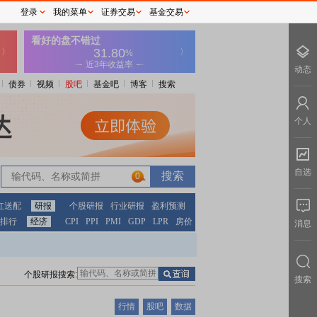
登录
我的菜单
证券交易
基金交易
动态
债券
视频
股吧
基金吧
博客
搜索
个人
自选
0
红送配
研报
个股研报
行业研报
盈利预测
排行
经济
CPI
PPI
PMI
GDP
LPR
房价
消息
个股研报搜索:
搜索
行情
股吧
数据