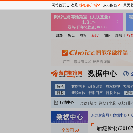
网站首页
加收藏
移动客户端
东方财富
天天
财经
焦点
股票
新股
期指
期权
行
数据中心
特色
龙虎榜单
融资融券
股权质押
大宗
新股
新股申购
新股日历
新股上会
资金
行情中心
指数
|
期指
|
期权
|
个股
|
板块
|
排
东方财富网
>
数据中心
>
新瀚新材(30107
全景图