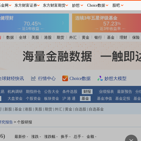
基金网
东方财富证券
东方财富期货
妙想
Choice数据
股吧
情
数据
全球
美股
港股
期货
外汇
黄金
银行
基金
理财
保险
全球财经快讯
行情中心
Choice数据
妙想大模型
交易
机构调研
期指持仓
公告大全
条件选股
财报
业绩报表
最新预告
分
大盘资金
个股资金
板块资金
沪 港 通
基金
基金净值
基金定投
基金
行
|
新股
|
基金
|
港股
|
美股
|
期货
|
外汇
|
黄金
|
自选股
|
自选基金
研究报告
> 个股研报
6)
最新价
-
涨跌
-
涨跌幅
-
换手
-
总手
-
金额
-