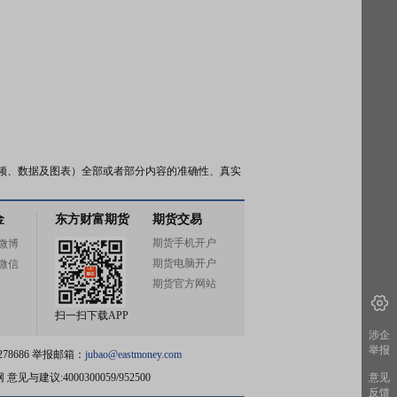
频、数据及图表）全部或者部分内容的准确性、真实
金
东方财富期货
期货交易
期货手机开户
微博
期货电脑开户
微信
期货官方网站
扫一扫下载APP
涉企
举报
78686 举报邮箱：
jubao@eastmoney.com
网
意见与建议:4000300059/952500
意见
反馈