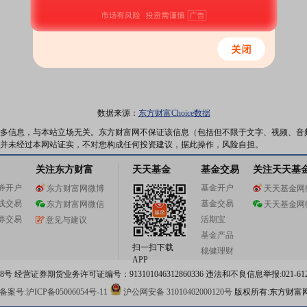
数据来源：
东方财富Choice数据
多信息，与本站立场无关。东方财富网不保证该信息（包括但不限于文字、视频、音
并未经过本网站证实，不对您构成任何投资建议，据此操作，风险自担。
关注东方财富
天天基金
基金交易
关注天天基
券开户
基金开户
东方财富网微博
天天基金网
线交易
基金交易
东方财富网微信
天天基金网
券交易
活期宝
意见与建议
基金产品
扫一扫下载
稳健理财
APP
 经营证券期货业务许可证编号：913101046312860336 违法和不良信息举报:021-612
案号:沪ICP备05006054号-11
沪公网安备 31010402000120号
版权所有:东方财富