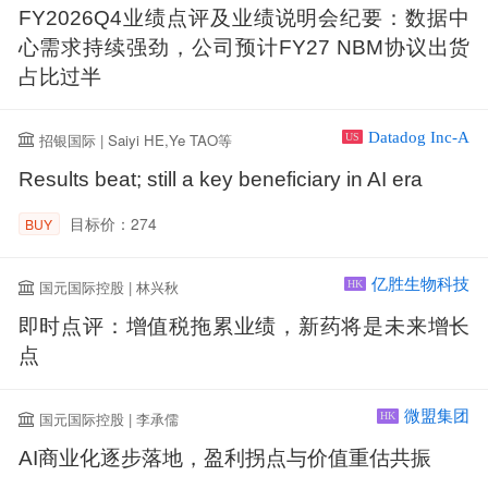
FY2026Q4业绩点评及业绩说明会纪要：数据中
心需求持续强劲，公司预计FY27 NBM协议出货
占比过半
Datadog Inc-A
招银国际 | Saiyi HE,Ye TAO等
US
Results beat; still a key beneficiary in AI era
目标价：274
BUY
亿胜生物科技
国元国际控股 | 林兴秋
HK
即时点评：增值税拖累业绩，新药将是未来增长
点
微盟集团
国元国际控股 | 李承儒
HK
AI商业化逐步落地，盈利拐点与价值重估共振