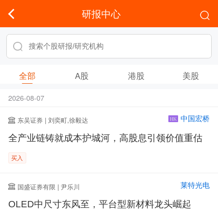
研报中心
全部
A股
港股
美股
2026-08-07
中国宏桥
东吴证券 | 刘奕町,徐毅达
HK
全产业链铸就成本护城河，高股息引领价值重估
买入
莱特光电
国盛证券有限 | 尹乐川
OLED中尺寸东风至，平台型新材料龙头崛起