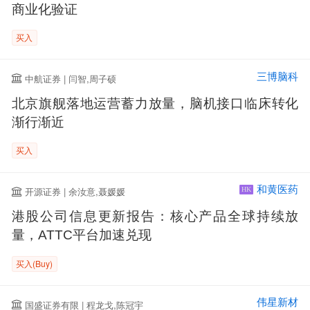
商业化验证
买入
三博脑科
中航证券 | 闫智,周子硕
北京旗舰落地运营蓄力放量，脑机接口临床转化
渐行渐近
买入
和黄医药
开源证券 | 余汝意,聂媛媛
HK
港股公司信息更新报告：核心产品全球持续放
量，ATTC平台加速兑现
买入(Buy)
伟星新材
国盛证券有限 | 程龙戈,陈冠宇