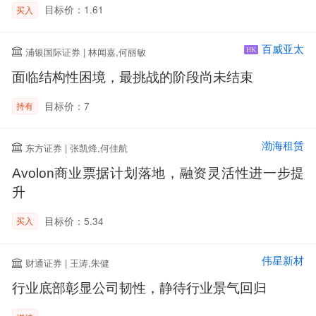
目标价：1.61
买入
百威亚太
浦银国际证券 | 林闻嘉,何丽敏
HK
面临结构性困境，最挑战的阶段尚未结束
目标价：7
持有
渤海租赁
东方证券 | 张凯烽,何佳航
Avolon商业票据计划落地，融资灵活性进一步提
升
目标价：5.34
买入
伟星新材
财通证券 | 王涛,朱健
行业底部彰显公司韧性，静待行业景气回归