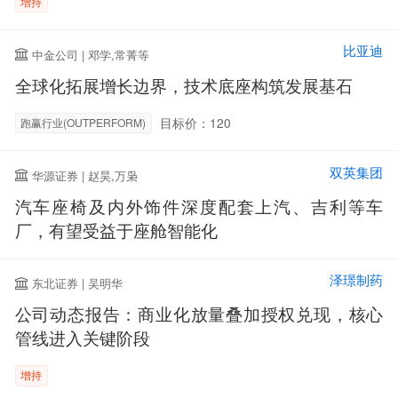
增持
比亚迪
中金公司 | 邓学,常菁等
全球化拓展增长边界，技术底座构筑发展基石
目标价：120
跑赢行业(OUTPERFORM)
双英集团
华源证券 | 赵昊,万枭
汽车座椅及内外饰件深度配套上汽、吉利等车
厂，有望受益于座舱智能化
泽璟制药
东北证券 | 吴明华
公司动态报告：商业化放量叠加授权兑现，核心
管线进入关键阶段
增持