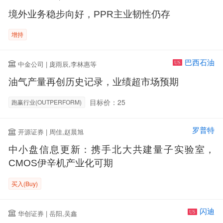
境外业务稳步向好，PPR主业韧性仍存
增持
巴西石油
中金公司 | 庞雨辰,李林惠等
US
油气产量再创历史记录，业绩超市场预期
目标价：25
跑赢行业(OUTPERFORM)
罗普特
开源证券 | 周佳,赵晨旭
中小盘信息更新：携手北大共建量子实验室，
CMOS伊辛机产业化可期
买入(Buy)
闪迪
华创证券 | 岳阳,吴鑫
US