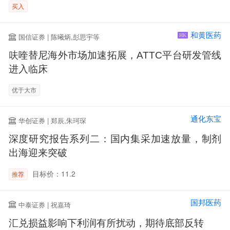
买入
和黄医药
国信证券 | 陈曦炳,彭思宇等
HK
呋喹替尼海外市场加速拓展，ATTC平台研发管线
进入临床
优于大市
通化东宝
华创证券 | 郑辰,朱珂琛
深度研究报告系列二：国内集采加速放量，制剂
出海迎来突破
目标价：11.2
推荐
国邦医药
中泰证券 | 祝嘉琦
汇兑损益影响下利润有所扰动，期待底部反转