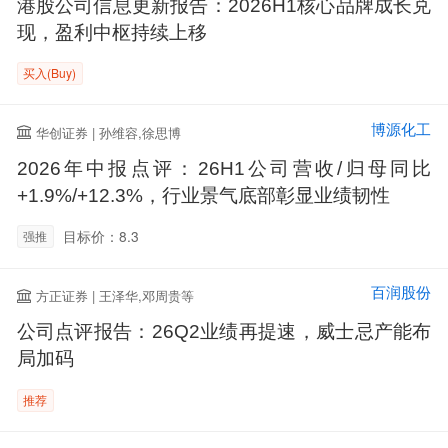
港股公司信息更新报告：2026H1核心品牌成长兑
现，盈利中枢持续上移
买入(Buy)
博源化工
华创证券 | 孙维容,徐思博
2026年中报点评：26H1公司营收/归母同比
+1.9%/+12.3%，行业景气底部彰显业绩韧性
目标价：8.3
强推
百润股份
方正证券 | 王泽华,邓周贵等
公司点评报告：26Q2业绩再提速，威士忌产能布
局加码
推荐