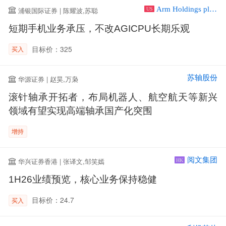
Arm Holdings plc ADR
浦银国际证券 | 陈耀波,苏聪
US
短期手机业务承压，不改AGICPU长期乐观
目标价：325
买入
苏轴股份
华源证券 | 赵昊,万枭
滚针轴承开拓者，布局机器人、航空航天等新兴
领域有望实现高端轴承国产化突围
增持
阅文集团
华兴证券香港 | 张译文,邹笑嫣
HK
1H26业绩预览，核心业务保持稳健
目标价：24.7
买入