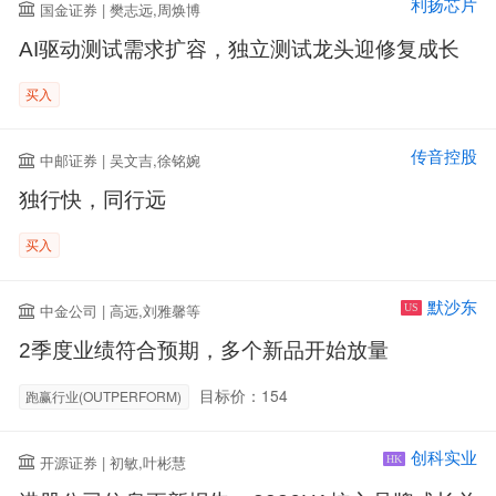
利扬芯片
国金证券 | 樊志远,周焕博
AI驱动测试需求扩容，独立测试龙头迎修复成长
买入
传音控股
中邮证券 | 吴文吉,徐铭婉
独行快，同行远
买入
默沙东
中金公司 | 高远,刘雅馨等
US
2季度业绩符合预期，多个新品开始放量
目标价：154
跑赢行业(OUTPERFORM)
创科实业
开源证券 | 初敏,叶彬慧
HK