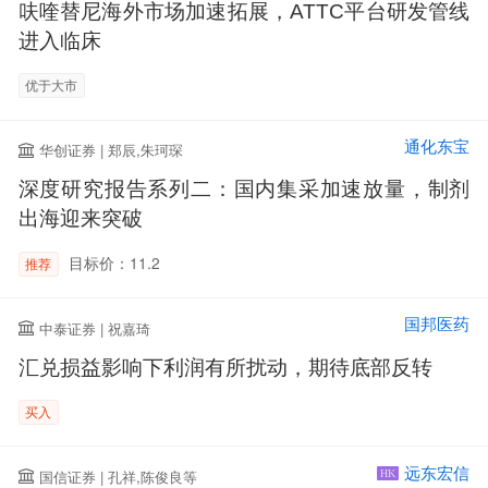
呋喹替尼海外市场加速拓展，ATTC平台研发管线
进入临床
优于大市
通化东宝
华创证券 | 郑辰,朱珂琛
深度研究报告系列二：国内集采加速放量，制剂
出海迎来突破
目标价：11.2
推荐
国邦医药
中泰证券 | 祝嘉琦
汇兑损益影响下利润有所扰动，期待底部反转
买入
远东宏信
国信证券 | 孔祥,陈俊良等
HK