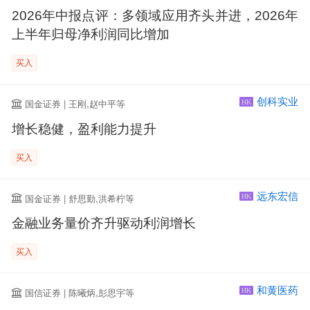
2026年中报点评：多领域应用齐头并进，2026年
上半年归母净利润同比增加
买入
创科实业
国金证券 | 王刚,赵中平等
HK
增长稳健，盈利能力提升
买入
远东宏信
国金证券 | 舒思勤,洪希柠等
HK
金融业务量价齐升驱动利润增长
买入
和黄医药
国信证券 | 陈曦炳,彭思宇等
HK