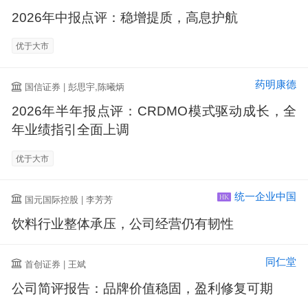
2026年中报点评：稳增提质，高息护航
优于大市
药明康德
国信证券 | 彭思宇,陈曦炳
2026年半年报点评：CRDMO模式驱动成长，全
年业绩指引全面上调
优于大市
统一企业中国
国元国际控股 | 李芳芳
HK
饮料行业整体承压，公司经营仍有韧性
同仁堂
首创证券 | 王斌
公司简评报告：品牌价值稳固，盈利修复可期