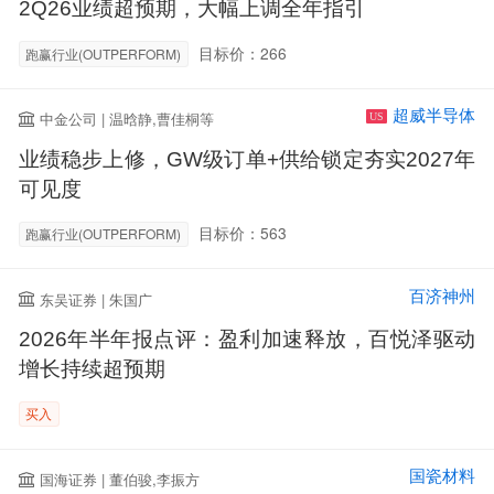
2Q26业绩超预期，大幅上调全年指引
目标价：266
跑赢行业(OUTPERFORM)
超威半导体
中金公司 | 温晗静,曹佳桐等
US
业绩稳步上修，GW级订单+供给锁定夯实2027年
可见度
目标价：563
跑赢行业(OUTPERFORM)
百济神州
东吴证券 | 朱国广
2026年半年报点评：盈利加速释放，百悦泽驱动
增长持续超预期
买入
国瓷材料
国海证券 | 董伯骏,李振方