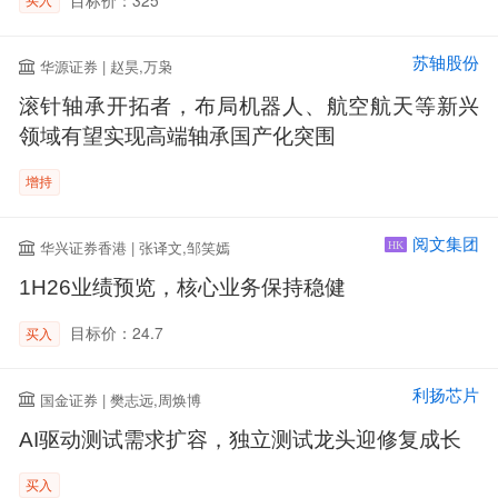
苏轴股份
华源证券 | 赵昊,万枭
滚针轴承开拓者，布局机器人、航空航天等新兴
领域有望实现高端轴承国产化突围
增持
阅文集团
华兴证券香港 | 张译文,邹笑嫣
HK
1H26业绩预览，核心业务保持稳健
目标价：24.7
买入
利扬芯片
国金证券 | 樊志远,周焕博
AI驱动测试需求扩容，独立测试龙头迎修复成长
买入