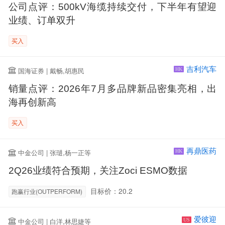
公司点评：500kV海缆持续交付，下半年有望迎
业绩、订单双升
买入
吉利汽车
国海证券 | 戴畅,胡惠民
HK
销量点评：2026年7月多品牌新品密集亮相，出
海再创新高
买入
再鼎医药
中金公司 | 张琎,杨一正等
HK
2Q26业绩符合预期，关注Zoci ESMO数据
目标价：20.2
跑赢行业(OUTPERFORM)
爱彼迎
中金公司 | 白洋,林思婕等
US