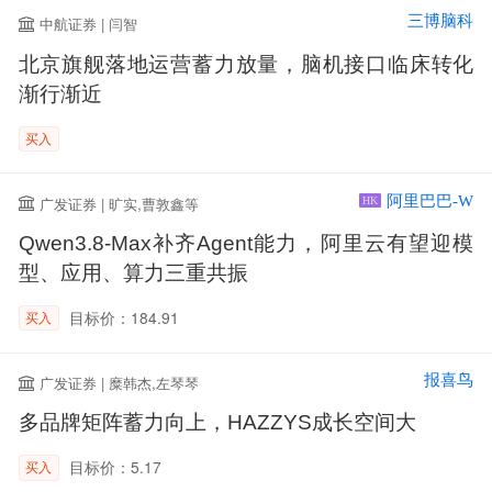
三博脑科
中航证券 | 闫智
北京旗舰落地运营蓄力放量，脑机接口临床转化
渐行渐近
买入
阿里巴巴-W
广发证券 | 旷实,曹敦鑫等
HK
Qwen3.8-Max补齐Agent能力，阿里云有望迎模
型、应用、算力三重共振
目标价：184.91
买入
报喜鸟
广发证券 | 糜韩杰,左琴琴
多品牌矩阵蓄力向上，HAZZYS成长空间大
目标价：5.17
买入