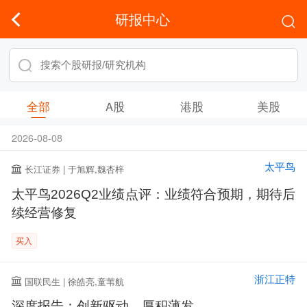
研报中心
全部
A股
港股
美股
2026-08-08
太平鸟
长江证券 | 于旭辉,魏杏梓
太平鸟2026Q2业绩点评：业绩符合预期，期待后
续经营修复
买入
浙江正特
国联民生 | 徐皓亮,童苇航
深度报告：创新驱动，厚积薄发