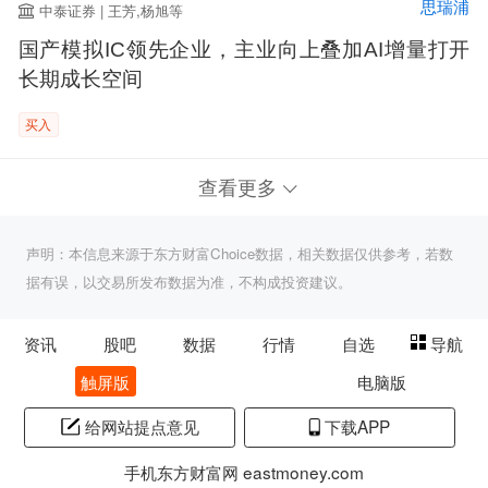
思瑞浦
中泰证券 | 王芳,杨旭等
国产模拟IC领先企业，主业向上叠加AI增量打开
长期成长空间
买入
查看更多
声明：本信息来源于东方财富Choice数据，相关数据仅供参考，若数
据有误，以交易所发布数据为准，不构成投资建议。
资讯
股吧
数据
行情
自选
导航
触屏版
电脑版
给网站提点意见
下载APP
手机东方财富网 eastmoney.com