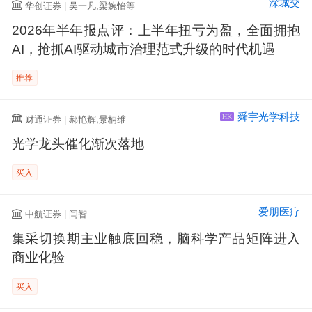
深城交
华创证券 | 吴一凡,梁婉怡等
2026年半年报点评：上半年扭亏为盈，全面拥抱
AI，抢抓AI驱动城市治理范式升级的时代机遇
推荐
舜宇光学科技
财通证券 | 郝艳辉,景柄维
HK
光学龙头催化渐次落地
买入
爱朋医疗
中航证券 | 闫智
集采切换期主业触底回稳，脑科学产品矩阵进入
商业化验
买入