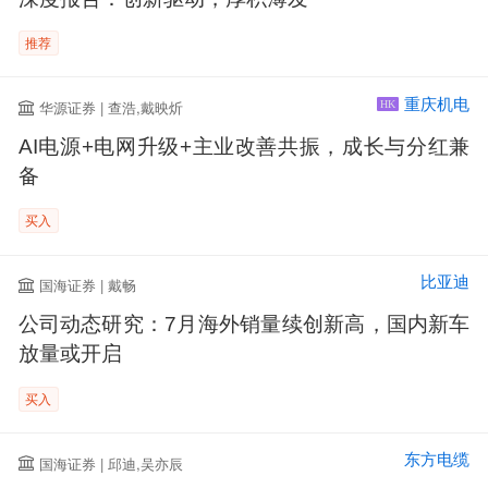
推荐
重庆机电
华源证券 | 查浩,戴映炘
HK
AI电源+电网升级+主业改善共振，成长与分红兼
备
买入
比亚迪
国海证券 | 戴畅
公司动态研究：7月海外销量续创新高，国内新车
放量或开启
买入
东方电缆
国海证券 | 邱迪,吴亦辰