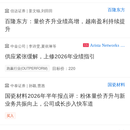
百隆东方
信达证券 | 姜文镪,刘田田
百隆东方：量价齐升业绩高增，越南盈利持续提
升
Arista Networks Inc
中金公司 | 李诗雯,夏依琳等
US
供应紧张缓解，上修2026年业绩指引
目标价：220
跑赢行业(OUTPERFORM)
国瓷材料
中泰证券 | 孙颖,曹惠
国瓷材料2026年半年报点评：粉体量价齐升与新
业务共振向上，公司成长步入快车道
买入