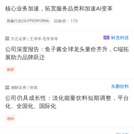
核心业务加速，拓宽服务品类和加速AI变革
目标价：170
跑赢行业(OUTPERFORM)
鲟龙科技
方正证券 | 王泽华,毛学东等
HK
公司深度报告：鱼子酱全球龙头量价齐升，C端拓
展助力品牌跃迁
推荐
东鹏饮料
湘财证券 | 张弛
公司仍具成长性：淡化能量饮料短期调整，平台
化、全国化、国际化
增持