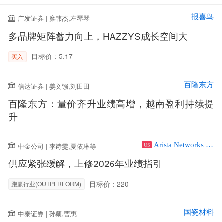
报喜鸟
广发证券 | 糜韩杰,左琴琴
多品牌矩阵蓄力向上，HAZZYS成长空间大
目标价：5.17
买入
百隆东方
信达证券 | 姜文镪,刘田田
百隆东方：量价齐升业绩高增，越南盈利持续提
升
Arista Networks Inc
中金公司 | 李诗雯,夏依琳等
US
供应紧张缓解，上修2026年业绩指引
目标价：220
跑赢行业(OUTPERFORM)
国瓷材料
中泰证券 | 孙颖,曹惠