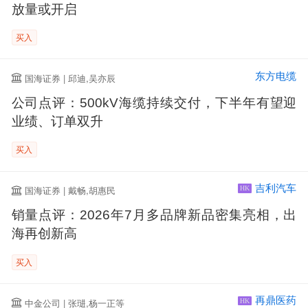
放量或开启
买入
东方电缆
国海证券 | 邱迪,吴亦辰
公司点评：500kV海缆持续交付，下半年有望迎
业绩、订单双升
买入
吉利汽车
国海证券 | 戴畅,胡惠民
HK
销量点评：2026年7月多品牌新品密集亮相，出
海再创新高
买入
再鼎医药
中金公司 | 张琎,杨一正等
HK