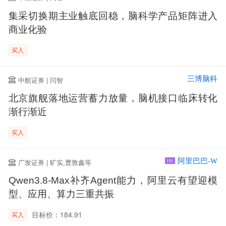
集采切换期主业触底回稳，脑科学产品矩阵进入
商业化验
买入
三博脑科
中航证券 | 闫智
北京旗舰落地运营蓄力放量，脑机接口临床转化
渐行渐近
买入
阿里巴巴-W
广发证券 | 旷实,曹敦鑫等
HK
Qwen3.8-Max补齐Agent能力，阿里云有望迎模
型、应用、算力三重共振
目标价：184.91
买入