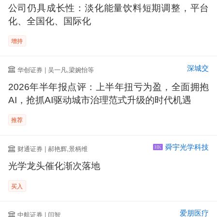
公司仍具成长性：淡化能量饮料短期调整，平台
化、全国化、国际化
增持
深城交
华创证券 | 吴一凡,梁婉怡等
2026年半年报点评：上半年扭亏为盈，全面拥抱
AI，抢抓AI驱动城市治理范式升级的时代机遇
推荐
舜宇光学科技
财通证券 | 郝艳辉,景柄维
HK
光学龙头催化渐次落地
买入
爱朋医疗
中航证券 | 闫智