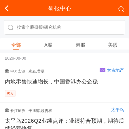
研报中心
全部
A股
港股
美股
2026-08-08
太古地产
申万宏源 | 袁豪,曹曼
HK
内地零售快速增长，中国香港办公企稳
买入
太平鸟
长江证券 | 于旭辉,魏杏梓
太平鸟2026Q2业绩点评：业绩符合预期，期待后
续经营修复