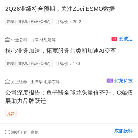
2Q26业绩符合预期，关注Zoci ESMO数据
目标价：20.2
跑赢行业(OUTPERFORM)
爱彼迎
中金公司 | 白洋,林思婕等
US
核心业务加速，拓宽服务品类和加速AI变革
目标价：170
跑赢行业(OUTPERFORM)
鲟龙科技
方正证券 | 王泽华,毛学东等
HK
公司深度报告：鱼子酱全球龙头量价齐升，C端拓
展助力品牌跃迁
推荐
东鹏饮料
湘财证券 | 张弛