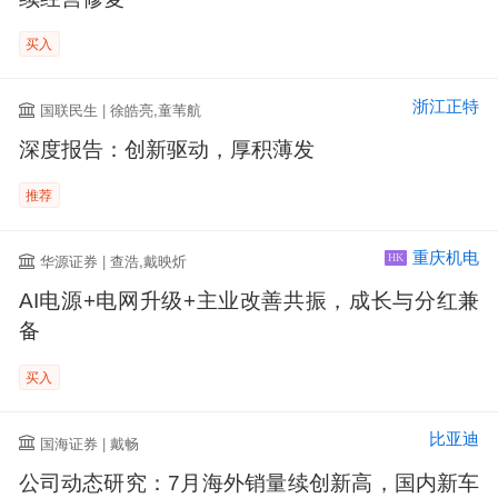
买入
浙江正特
国联民生 | 徐皓亮,童苇航
深度报告：创新驱动，厚积薄发
推荐
重庆机电
华源证券 | 查浩,戴映炘
HK
AI电源+电网升级+主业改善共振，成长与分红兼
备
买入
比亚迪
国海证券 | 戴畅
公司动态研究：7月海外销量续创新高，国内新车