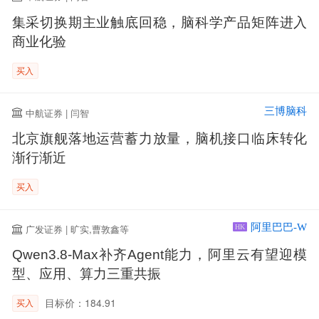
集采切换期主业触底回稳，脑科学产品矩阵进入
商业化验
买入
三博脑科
中航证券 | 闫智
北京旗舰落地运营蓄力放量，脑机接口临床转化
渐行渐近
买入
阿里巴巴-W
广发证券 | 旷实,曹敦鑫等
HK
Qwen3.8-Max补齐Agent能力，阿里云有望迎模
型、应用、算力三重共振
目标价：184.91
买入