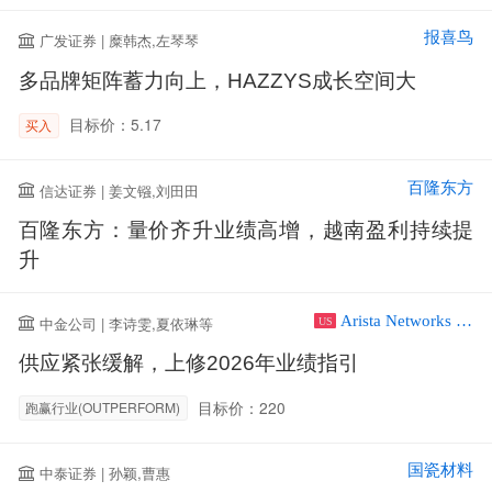
报喜鸟
广发证券 | 糜韩杰,左琴琴
多品牌矩阵蓄力向上，HAZZYS成长空间大
目标价：5.17
买入
百隆东方
信达证券 | 姜文镪,刘田田
百隆东方：量价齐升业绩高增，越南盈利持续提
升
Arista Networks Inc
中金公司 | 李诗雯,夏依琳等
US
供应紧张缓解，上修2026年业绩指引
目标价：220
跑赢行业(OUTPERFORM)
国瓷材料
中泰证券 | 孙颖,曹惠