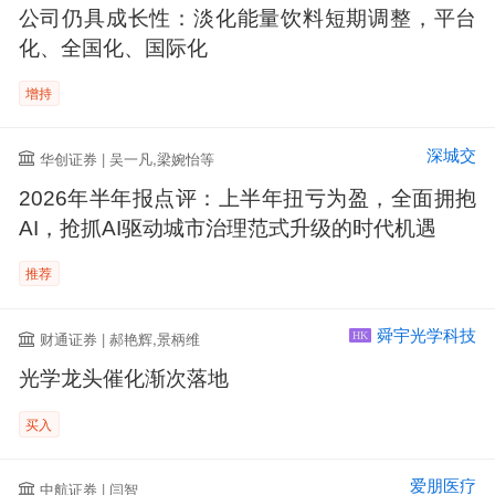
公司仍具成长性：淡化能量饮料短期调整，平台
化、全国化、国际化
增持
深城交
华创证券 | 吴一凡,梁婉怡等
2026年半年报点评：上半年扭亏为盈，全面拥抱
AI，抢抓AI驱动城市治理范式升级的时代机遇
推荐
舜宇光学科技
财通证券 | 郝艳辉,景柄维
HK
光学龙头催化渐次落地
买入
爱朋医疗
中航证券 | 闫智