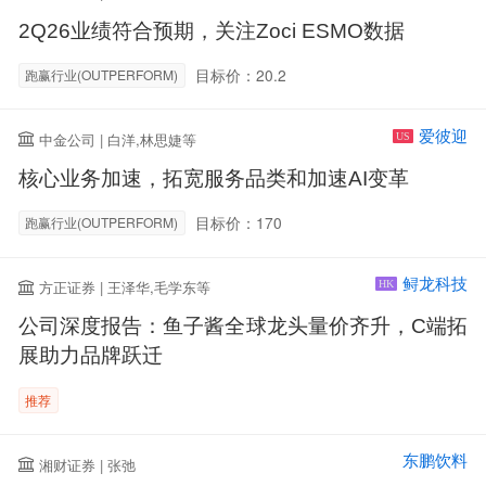
2Q26业绩符合预期，关注Zoci ESMO数据
目标价：20.2
跑赢行业(OUTPERFORM)
爱彼迎
中金公司 | 白洋,林思婕等
US
核心业务加速，拓宽服务品类和加速AI变革
目标价：170
跑赢行业(OUTPERFORM)
鲟龙科技
方正证券 | 王泽华,毛学东等
HK
公司深度报告：鱼子酱全球龙头量价齐升，C端拓
展助力品牌跃迁
推荐
东鹏饮料
湘财证券 | 张弛