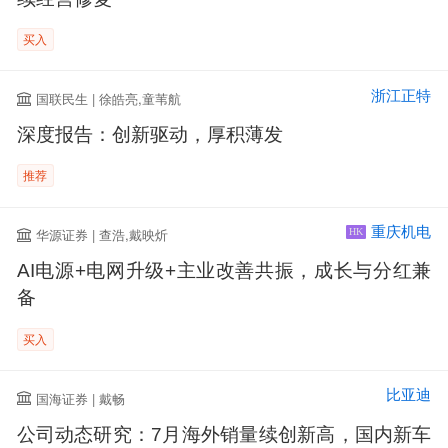
买入
浙江正特
国联民生 | 徐皓亮,童苇航
深度报告：创新驱动，厚积薄发
推荐
重庆机电
华源证券 | 查浩,戴映炘
HK
AI电源+电网升级+主业改善共振，成长与分红兼
备
买入
比亚迪
国海证券 | 戴畅
公司动态研究：7月海外销量续创新高，国内新车