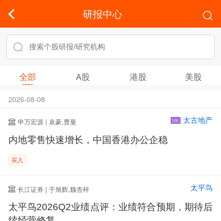
研报中心
全部
A股
港股
美股
2026-08-08
太古地产
申万宏源 | 袁豪,曹曼
HK
内地零售快速增长，中国香港办公企稳
买入
太平鸟
长江证券 | 于旭辉,魏杏梓
太平鸟2026Q2业绩点评：业绩符合预期，期待后
续经营修复