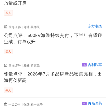
放量或开启
买入
东方电缆
国海证券 | 邱迪,吴亦辰
公司点评：500kV海缆持续交付，下半年有望迎
业绩、订单双升
买入
吉利汽车
国海证券 | 戴畅,胡惠民
HK
销量点评：2026年7月多品牌新品密集亮相，出
海再创新高
买入
再鼎医药
中金公司 | 张琎,杨一正等
HK