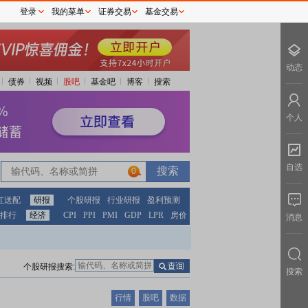
登录
我的菜单
证券交易
基金交易
动态
债券
视频
股吧
基金吧
博客
搜索
个人
自选
0
红送配
研报
个股研报
行业研报
盈利预测
排行
经济
CPI
PPI
PMI
GDP
LPR
房价
消息
个股研报搜索:
搜索
行情
股吧
数据