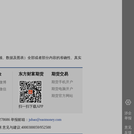
频、数据及图表）全部或者部分内容的准确性、真实
金
东方财富期货
期货交易
期货手机开户
微博
期货电脑开户
微信
期货官方网站
扫一扫下载APP
涉企
举报
78686 举报邮箱：
jubao@eastmoney.com
网
意见与建议:4000300059/952500
意见
反馈