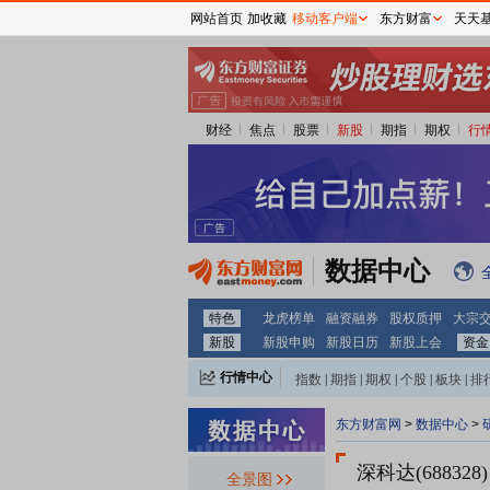
网站首页
加收藏
移动客户端
东方财富
天天
财经
焦点
股票
新股
期指
期权
行
数据中心
特色
龙虎榜单
融资融券
股权质押
大宗
新股
新股申购
新股日历
新股上会
资金
行情中心
指数
|
期指
|
期权
|
个股
|
板块
|
排
东方财富网
>
数据中心
>
深科达(688328)
全景图