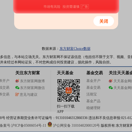
数据来源：
东方财富Choice数据
多信息，与本站立场无关。东方财富网不保证该信息（包括但不限于文字、视频、音
并未经过本网站证实，不对您构成任何投资建议，据此操作，风险自担。
关注东方财富
天天基金
基金交易
关注天天基
券开户
基金开户
东方财富网微博
天天基金网
线交易
基金交易
东方财富网微信
天天基金网
券交易
活期宝
意见与建议
基金产品
扫一扫下载
稳健理财
APP
 经营证券期货业务许可证编号：913101046312860336 违法和不良信息举报:021-612
案号:沪ICP备05006054号-11
沪公网安备 31010402000120号
版权所有:东方财富