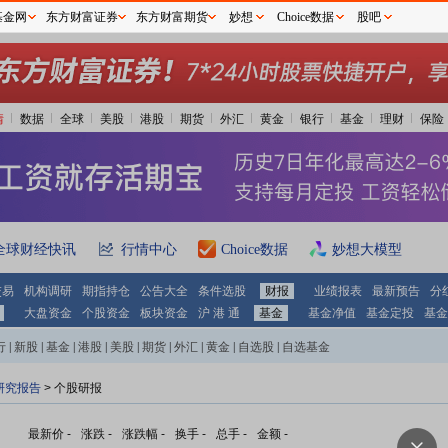
基金网
东方财富证券
东方财富期货
妙想
Choice数据
股吧
情
数据
全球
美股
港股
期货
外汇
黄金
银行
基金
理财
保险
全球财经快讯
行情中心
Choice数据
妙想大模型
交易
机构调研
期指持仓
公告大全
条件选股
财报
业绩报表
最新预告
分
大盘资金
个股资金
板块资金
沪 港 通
基金
基金净值
基金定投
基金
行
|
新股
|
基金
|
港股
|
美股
|
期货
|
外汇
|
黄金
|
自选股
|
自选基金
研究报告
> 个股研报
最新价
-
涨跌
-
涨跌幅
-
换手
-
总手
-
金额
-