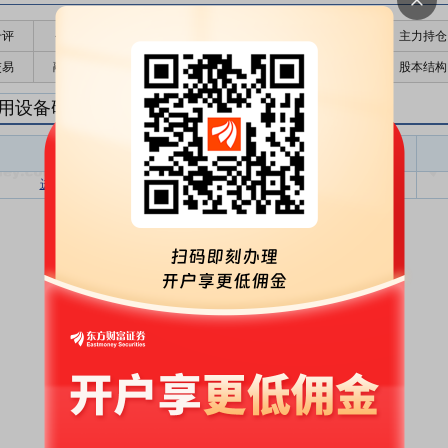
千评
公告
个股日历
财务数据
核心题材
主力持仓
交易
融资融券
高管持股
股东大会
个股研报
股本结构
用设备研报
专用设备盈利预测
东财
评级
报告名称
变动
评级
进军AI存储新赛道
买入
首次