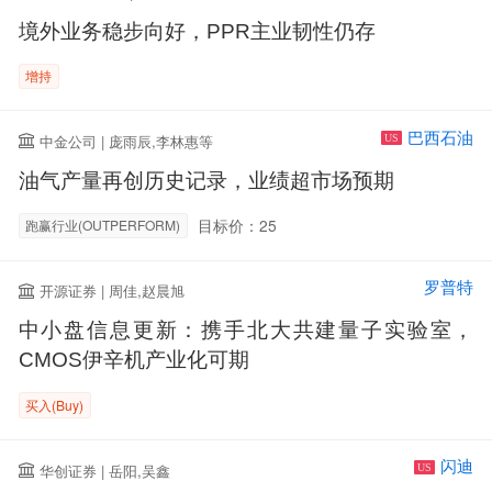
境外业务稳步向好，PPR主业韧性仍存
增持
巴西石油
中金公司 | 庞雨辰,李林惠等
US
油气产量再创历史记录，业绩超市场预期
目标价：25
跑赢行业(OUTPERFORM)
罗普特
开源证券 | 周佳,赵晨旭
中小盘信息更新：携手北大共建量子实验室，
CMOS伊辛机产业化可期
买入(Buy)
闪迪
华创证券 | 岳阳,吴鑫
US