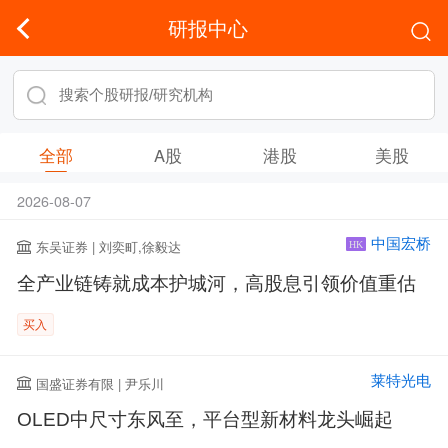
研报中心
全部
A股
港股
美股
2026-08-07
中国宏桥
东吴证券 | 刘奕町,徐毅达
HK
全产业链铸就成本护城河，高股息引领价值重估
买入
莱特光电
国盛证券有限 | 尹乐川
OLED中尺寸东风至，平台型新材料龙头崛起