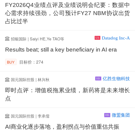
FY2026Q4业绩点评及业绩说明会纪要：数据中
心需求持续强劲，公司预计FY27 NBM协议出货
占比过半
Datadog Inc-A
招银国际 | Saiyi HE,Ye TAO等
US
Results beat; still a key beneficiary in AI era
目标价：274
BUY
亿胜生物科技
国元国际控股 | 林兴秋
HK
即时点评：增值税拖累业绩，新药将是未来增长
点
微盟集团
国元国际控股 | 李承儒
HK
AI商业化逐步落地，盈利拐点与价值重估共振