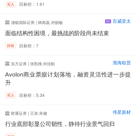
目标价：1.61
买入
百威亚太
浦银国际证券 | 林闻嘉,何丽敏
HK
面临结构性困境，最挑战的阶段尚未结束
目标价：7
持有
渤海租赁
东方证券 | 张凯烽,何佳航
Avolon商业票据计划落地，融资灵活性进一步提
升
目标价：5.34
买入
伟星新材
财通证券 | 王涛,朱健
行业底部彰显公司韧性，静待行业景气回归