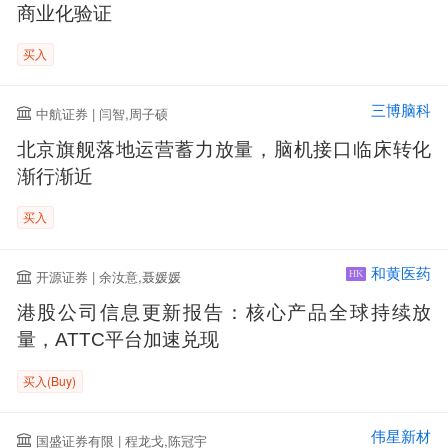
商业化验证
买入
三博脑科
中航证券 | 闫智,周子硕
北京旗舰落地运营蓄力放量，脑机接口临床转化
渐行渐近
买入
和黄医药
开源证券 | 余汝意,聂媛媛
HK
港股公司信息更新报告：核心产品全球持续放
量，ATTC平台加速兑现
买入(Buy)
伟星新材
国盛证券有限 | 程龙戈,陈冠宇