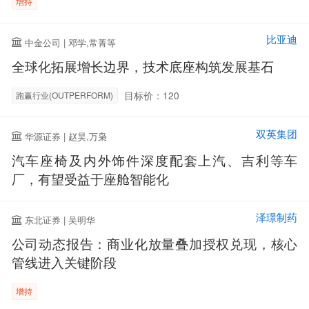
增持
比亚迪
中金公司 | 邓学,常菁等
全球化拓展增长边界，技术底座构筑发展基石
目标价：120
跑赢行业(OUTPERFORM)
双英集团
华源证券 | 赵昊,万枭
汽车座椅及内外饰件深度配套上汽、吉利等车
厂，有望受益于座舱智能化
泽璟制药
东北证券 | 吴明华
公司动态报告：商业化放量叠加授权兑现，核心
管线进入关键阶段
增持