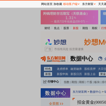
网站首页
加收藏
移动客户端
东方财富
天天
财经
焦点
股票
新股
期指
期权
行
数据中心
特色
龙虎榜单
融资融券
股权质押
大宗
新股
新股申购
新股日历
新股上会
资金
行情中心
指数
|
期指
|
期权
|
个股
|
板块
|
排
东方财富网
>
数据中心
>
招金黄金(00050
全景图