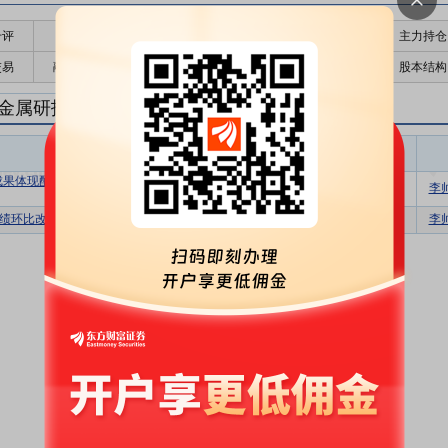
千评
公告
个股日历
财务数据
核心题材
主力持仓
交易
融资融券
高管持股
股东大会
个股研报
股本结构
金属研报
贵金属盈利预测
东财
评级
报告名称
变动
评级
成果体现配置价值，静待瓦矿爬坡释放业
增持
维持
李
绩
业绩环比改善，静待瓦矿技改后业绩释放
增持
首次
李