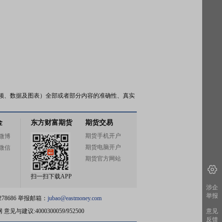
频、数据及图表）全部或者部分内容的准确性、真实
金
东方财富期货
期货交易
期货手机开户
微博
期货电脑开户
微信
期货官方网站
扫一扫下载APP
涉企
举报
78686 举报邮箱：
jubao@eastmoney.com
网
意见与建议:4000300059/952500
意见
反馈