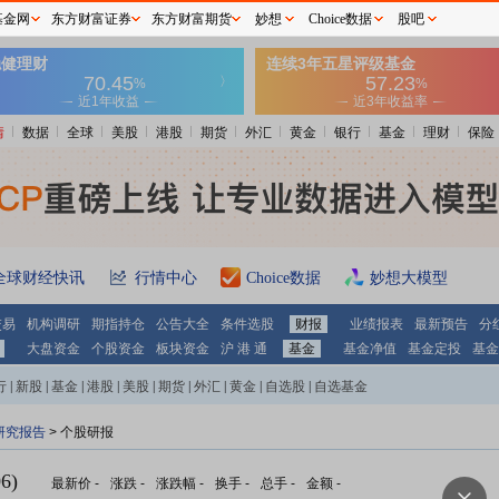
基金网
东方财富证券
东方财富期货
妙想
Choice数据
股吧
情
数据
全球
美股
港股
期货
外汇
黄金
银行
基金
理财
保险
全球财经快讯
行情中心
Choice数据
妙想大模型
交易
机构调研
期指持仓
公告大全
条件选股
财报
业绩报表
最新预告
分
大盘资金
个股资金
板块资金
沪 港 通
基金
基金净值
基金定投
基金
行
|
新股
|
基金
|
港股
|
美股
|
期货
|
外汇
|
黄金
|
自选股
|
自选基金
研究报告
> 个股研报
6)
最新价
-
涨跌
-
涨跌幅
-
换手
-
总手
-
金额
-