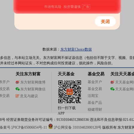
数据来源：
东方财富Choice数据
多信息，与本站立场无关。东方财富网不保证该信息（包括但不限于文字、视频、音
并未经过本网站证实，不对您构成任何投资建议，据此操作，风险自担。
关注东方财富
天天基金
基金交易
关注天天基
券开户
基金开户
东方财富网微博
天天基金网
线交易
基金交易
东方财富网微信
天天基金网
券交易
活期宝
意见与建议
基金产品
扫一扫下载
稳健理财
APP
 经营证券期货业务许可证编号：913101046312860336 违法和不良信息举报:021-612
案号:沪ICP备05006054号-11
沪公网安备 31010402000120号
版权所有:东方财富