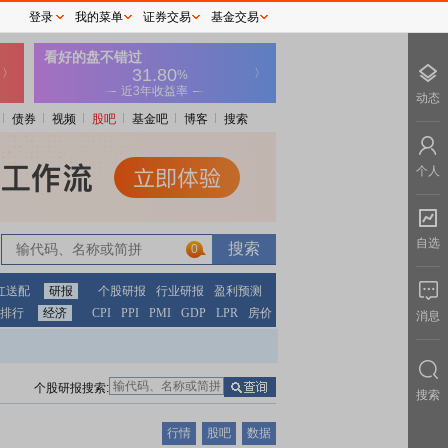
登录
我的菜单
证券交易
基金交易
动态
债券
视频
股吧
基金吧
博客
搜索
个人
自选
0
红送配
研报
个股研报
行业研报
盈利预测
排行
经济
CPI
PPI
PMI
GDP
LPR
房价
消息
个股研报搜索:
搜索
行情
股吧
数据