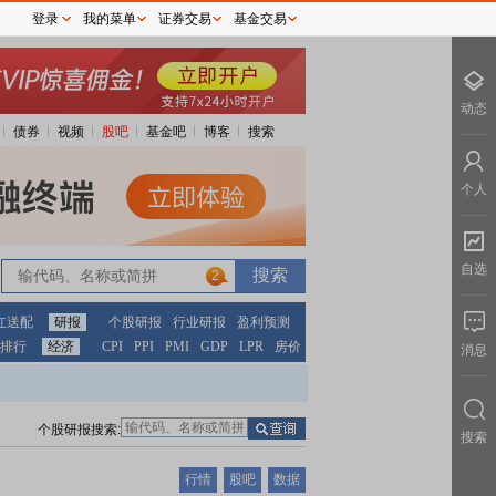
登录
我的菜单
证券交易
基金交易
动态
债券
视频
股吧
基金吧
博客
搜索
个人
自选
2
红送配
研报
个股研报
行业研报
盈利预测
排行
经济
CPI
PPI
PMI
GDP
LPR
房价
消息
个股研报搜索:
搜索
行情
股吧
数据