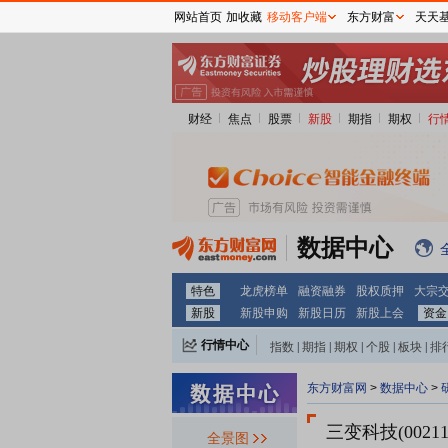
网站首页
加收藏
移动客户端
东方财富
天天
财经
焦点
股票
新股
期指
期权
行
数据中心
特色
龙虎榜单
融资融券
股权质押
大宗
新股
新股申购
新股日历
新股上会
资金
行情中心
指数
|
期指
|
期权
|
个股
|
板块
|
排
东方财富网
>
数据中心
>
三变科技(00211
全景图