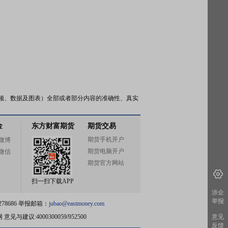
频、数据及图表）全部或者部分内容的准确性、真实
金
东方财富期货
期货交易
期货手机开户
微博
期货电脑开户
微信
期货官方网站
扫一扫下载APP
涉企
举报
78686 举报邮箱：
jubao@eastmoney.com
网
意见与建议:4000300059/952500
意见
反馈