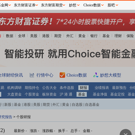
基金网
东方财富证券
东方财富期货
妙想
Choice数据
股吧
情
数据
全球
美股
港股
期货
外汇
黄金
银行
基金
理财
保险
全球财经快讯
行情中心
Choice数据
妙想大模型
交易
机构调研
期指持仓
公告大全
条件选股
财报
业绩报表
最新预告
分
大盘资金
个股资金
板块资金
沪 港 通
基金
基金净值
基金定投
基金
行
|
新股
|
基金
|
港股
|
美股
|
期货
|
外汇
|
黄金
|
自选股
|
自选基金
研究报告
> 个股研报
2)
最新价
-
涨跌
-
涨跌幅
-
换手
-
总手
-
金额
-