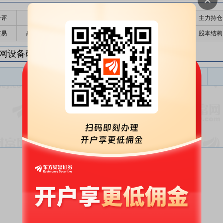
千评
公告
个股日历
财务数据
核心题材
主力持仓
交易
融资融券
高管持股
股东大会
个股研报
股本结构
网设备研报
电网设备盈利预测
东财
评级
报告名称
变动
评级
暂无数据