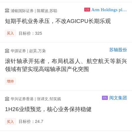
Arm Holdings plc ADR
浦银国际证券 | 陈耀波,苏聪
US
短期手机业务承压，不改AGICPU长期乐观
目标价：325
买入
苏轴股份
华源证券 | 赵昊,万枭
滚针轴承开拓者，布局机器人、航空航天等新兴
领域有望实现高端轴承国产化突围
增持
阅文集团
华兴证券香港 | 张译文,邹笑嫣
HK
1H26业绩预览，核心业务保持稳健
目标价：24.7
买入