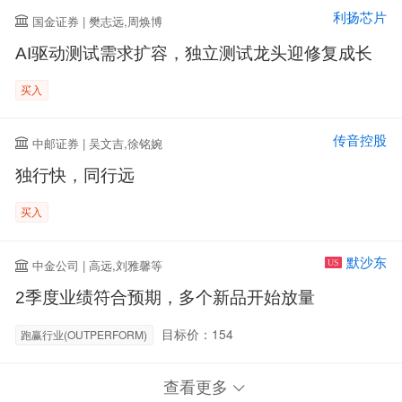
利扬芯片
国金证券 | 樊志远,周焕博
AI驱动测试需求扩容，独立测试龙头迎修复成长
买入
传音控股
中邮证券 | 吴文吉,徐铭婉
独行快，同行远
买入
默沙东
中金公司 | 高远,刘雅馨等
US
2季度业绩符合预期，多个新品开始放量
目标价：154
跑赢行业(OUTPERFORM)
查看更多