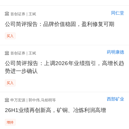
同仁堂
首创证券 | 王斌
公司简评报告：品牌价值稳固，盈利修复可期
买入
药明康德
首创证券 | 王斌
公司简评报告：上调2026年业绩指引，高增长趋
势进一步确认
买入
西部矿业
申万宏源 | 郭中伟,马焰明等
26H1业绩再创新高，矿铜、冶炼利润高增
增持