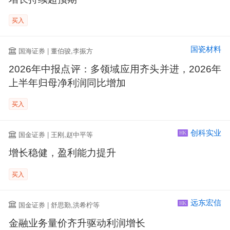
买入
国瓷材料
国海证券 | 董伯骏,李振方
2026年中报点评：多领域应用齐头并进，2026年
上半年归母净利润同比增加
买入
创科实业
国金证券 | 王刚,赵中平等
HK
增长稳健，盈利能力提升
买入
远东宏信
国金证券 | 舒思勤,洪希柠等
HK
金融业务量价齐升驱动利润增长