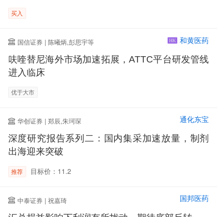
买入
和黄医药
国信证券 | 陈曦炳,彭思宇等
HK
呋喹替尼海外市场加速拓展，ATTC平台研发管线
进入临床
优于大市
通化东宝
华创证券 | 郑辰,朱珂琛
深度研究报告系列二：国内集采加速放量，制剂
出海迎来突破
目标价：11.2
推荐
国邦医药
中泰证券 | 祝嘉琦