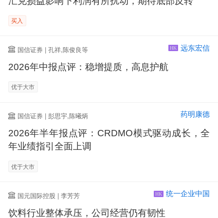
汇兑损益影响下利润有所扰动，期待底部反转
买入
远东宏信
国信证券 | 孔祥,陈俊良等
HK
2026年中报点评：稳增提质，高息护航
优于大市
药明康德
国信证券 | 彭思宇,陈曦炳
2026年半年报点评：CRDMO模式驱动成长，全
年业绩指引全面上调
优于大市
统一企业中国
国元国际控股 | 李芳芳
HK
饮料行业整体承压，公司经营仍有韧性