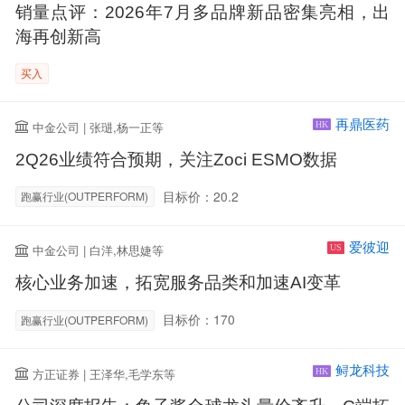
销量点评：2026年7月多品牌新品密集亮相，出
海再创新高
买入
再鼎医药
中金公司 | 张琎,杨一正等
HK
2Q26业绩符合预期，关注Zoci ESMO数据
目标价：20.2
跑赢行业(OUTPERFORM)
爱彼迎
中金公司 | 白洋,林思婕等
US
核心业务加速，拓宽服务品类和加速AI变革
目标价：170
跑赢行业(OUTPERFORM)
鲟龙科技
方正证券 | 王泽华,毛学东等
HK