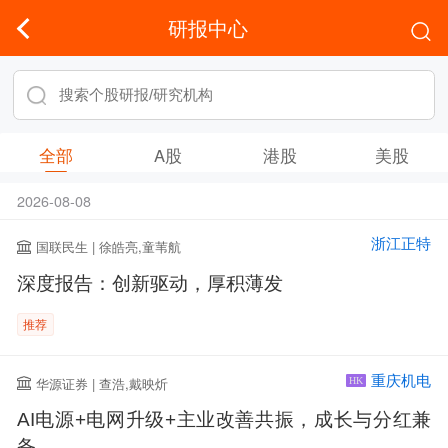
研报中心
全部
A股
港股
美股
2026-08-08
浙江正特
国联民生 | 徐皓亮,童苇航
深度报告：创新驱动，厚积薄发
推荐
重庆机电
华源证券 | 查浩,戴映炘
HK
AI电源+电网升级+主业改善共振，成长与分红兼
备