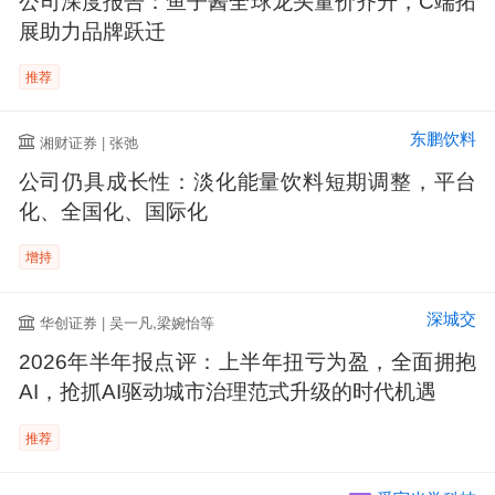
公司深度报告：鱼子酱全球龙头量价齐升，C端拓
展助力品牌跃迁
推荐
东鹏饮料
湘财证券 | 张弛
公司仍具成长性：淡化能量饮料短期调整，平台
化、全国化、国际化
增持
深城交
华创证券 | 吴一凡,梁婉怡等
2026年半年报点评：上半年扭亏为盈，全面拥抱
AI，抢抓AI驱动城市治理范式升级的时代机遇
推荐