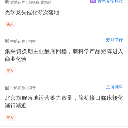
舜宇光学科技
财通证券 | 郝艳辉,景柄维
HK
光学龙头催化渐次落地
买入
爱朋医疗
中航证券 | 闫智
集采切换期主业触底回稳，脑科学产品矩阵进入
商业化验
买入
三博脑科
中航证券 | 闫智
北京旗舰落地运营蓄力放量，脑机接口临床转化
渐行渐近
买入