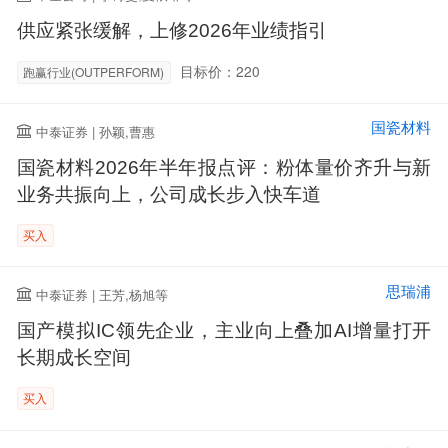
供应紧张缓解，上修2026年业绩指引
目标价：220
跑赢行业(OUTPERFORM)
国瓷材料
中泰证券 | 孙颖,曹惠
国瓷材料2026年半年报点评：粉体量价齐升与新
业务共振向上，公司成长步入快车道
买入
思瑞浦
中泰证券 | 王芳,杨旭等
国产模拟IC领先企业，主业向上叠加AI增量打开
长期成长空间
买入