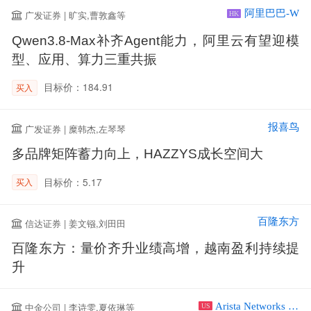
阿里巴巴-W
广发证券 | 旷实,曹敦鑫等
HK
Qwen3.8-Max补齐Agent能力，阿里云有望迎模
型、应用、算力三重共振
目标价：184.91
买入
报喜鸟
广发证券 | 糜韩杰,左琴琴
多品牌矩阵蓄力向上，HAZZYS成长空间大
目标价：5.17
买入
百隆东方
信达证券 | 姜文镪,刘田田
百隆东方：量价齐升业绩高增，越南盈利持续提
升
Arista Networks Inc
中金公司 | 李诗雯,夏依琳等
US