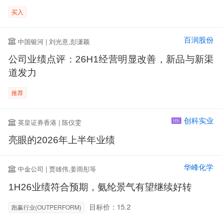
买入
百润股份
中国银河 | 刘光意,彭潇颖
公司业绩点评：26H1经营明显改善，新品与新渠
道发力
推荐
创科实业
英皇证券香港 | 陈仪雯
HK
亮眼的2026年上半年业绩
华峰化学
中金公司 | 贾雄伟,姜雨彤等
1H26业绩符合预期，氨纶景气有望继续好转
目标价：15.2
跑赢行业(OUTPERFORM)