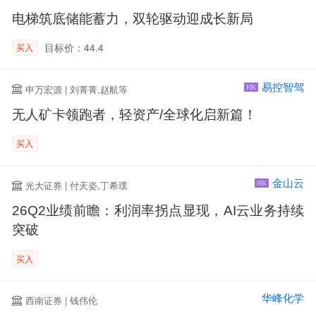
电梯筑底储能蓄力，双轮驱动迎成长新局
目标价：44.4
买入
易控智驾
申万宏源 | 刘菁菁,赵航等
HK
无人矿卡领跑者，轻资产/全球化启新篇！
买入
金山云
光大证券 | 付天姿,丁希璞
HK
26Q2业绩前瞻：利润率拐点显现，AI云业务持续
突破
买入
华峰化学
西南证券 | 钱伟伦