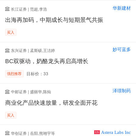
华新建材
长江证券 | 范超,李浩
出海再加码，中期成长与短期景气共振
买入
妙可蓝多
东兴证券 | 孟斯硕,王洁婷
BC双驱动，奶酪龙头再启高增长
目标价：33
强烈推荐
泽璟制药
中邮证券 | 盛丽华,陈灿
商业化产品快速放量，研发全面开花
买入
Astera Labs Inc
华创证券 | 岳阳,熊翊宇等
US