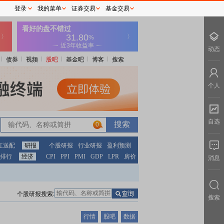
登录
我的菜单
证券交易
基金交易
动态
债券
视频
股吧
基金吧
博客
搜索
个人
自选
0
红送配
研报
个股研报
行业研报
盈利预测
排行
经济
CPI
PPI
PMI
GDP
LPR
房价
消息
个股研报搜索:
搜索
行情
股吧
数据