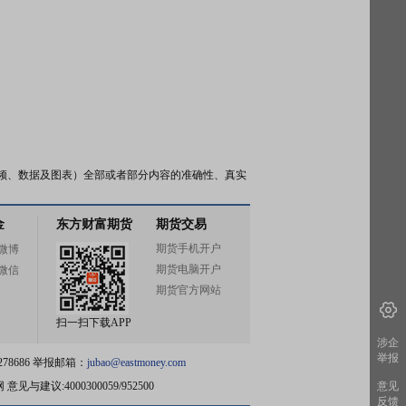
频、数据及图表）全部或者部分内容的准确性、真实
金
东方财富期货
期货交易
期货手机开户
微博
期货电脑开户
微信
期货官方网站
扫一扫下载APP
涉企
举报
78686 举报邮箱：
jubao@eastmoney.com
网
意见与建议:4000300059/952500
意见
反馈