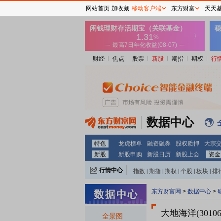
网站首页
加收藏
移动客户端
东方财富
天天
财经
焦点
股票
新股
期指
期权
行
数据中心
特色
龙虎榜单
融资融券
股权质押
大宗
新股
新股申购
新股日历
新股上会
资金
行情中心
指数
|
期指
|
期权
|
个股
|
板块
|
排
东方财富网
>
数据中心
>
大地海洋(30106
全景图