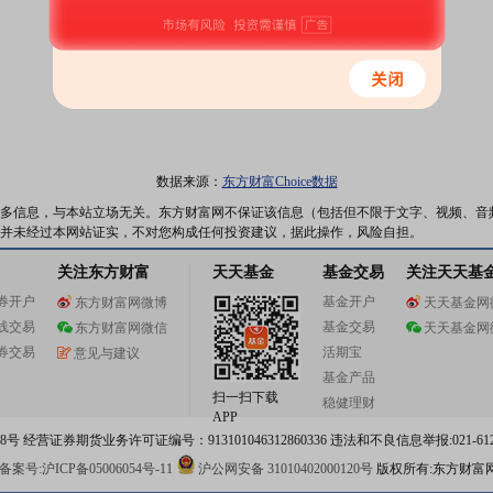
数据来源：
东方财富Choice数据
多信息，与本站立场无关。东方财富网不保证该信息（包括但不限于文字、视频、音
并未经过本网站证实，不对您构成任何投资建议，据此操作，风险自担。
关注东方财富
天天基金
基金交易
关注天天基
券开户
基金开户
东方财富网微博
天天基金网
线交易
基金交易
东方财富网微信
天天基金网
券交易
活期宝
意见与建议
基金产品
扫一扫下载
稳健理财
APP
 经营证券期货业务许可证编号：913101046312860336 违法和不良信息举报:021-612
案号:沪ICP备05006054号-11
沪公网安备 31010402000120号
版权所有:东方财富