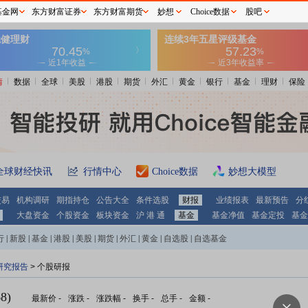
基金网
东方财富证券
东方财富期货
妙想
Choice数据
股吧
情
数据
全球
美股
港股
期货
外汇
黄金
银行
基金
理财
保险
全球财经快讯
行情中心
Choice数据
妙想大模型
交易
机构调研
期指持仓
公告大全
条件选股
财报
业绩报表
最新预告
分
大盘资金
个股资金
板块资金
沪 港 通
基金
基金净值
基金定投
基金
行
|
新股
|
基金
|
港股
|
美股
|
期货
|
外汇
|
黄金
|
自选股
|
自选基金
研究报告
> 个股研报
8)
最新价
-
涨跌
-
涨跌幅
-
换手
-
总手
-
金额
-