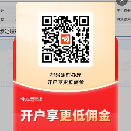
千评
公告
个股日历
财务数据
核心题材
主力持仓
交易
融资融券
高管持股
股东大会
个股研报
股本结构
境治理研报
环境治理盈利预测
东财
评级
报告名称
变动
评级
暂无数据