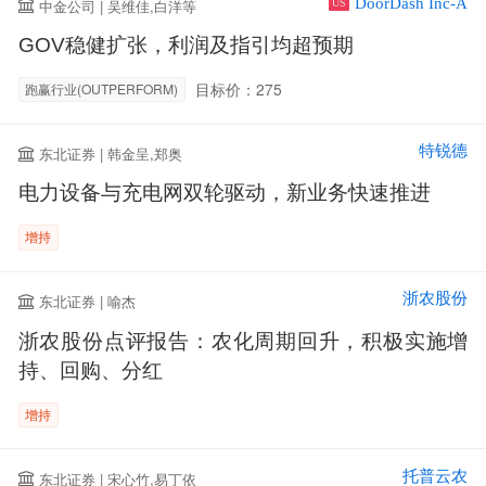
DoorDash Inc-A
中金公司 | 吴维佳,白洋等
US
GOV稳健扩张，利润及指引均超预期
目标价：275
跑赢行业(OUTPERFORM)
特锐德
东北证券 | 韩金呈,郑奥
电力设备与充电网双轮驱动，新业务快速推进
增持
浙农股份
东北证券 | 喻杰
浙农股份点评报告：农化周期回升，积极实施增
持、回购、分红
增持
托普云农
东北证券 | 宋心竹,易丁依