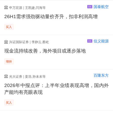
国泰航空
申万宏源 | 王凯婕,闫海等
HK
26H1需求强劲驱动量价齐升，扣非利润高增
买入
信义能源
兴证国际证券 | 李静云,蔡屹
HK
现金流持续改善，海外项目或逐步落地
增持
百隆东方
光大证券 | 姜浩,孙未未等
2026年中报点评：上半年业绩表现高增，国内外
产能均有亮眼表现
买入