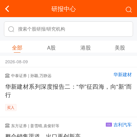
研报中心
全部
A股
港股
美股
2026-08-09
华新建材
中泰证券 | 孙颖,万静远
华新建材系列深度报告二：“华”征四海，向“新”而
行
买入
吉利汽车
东方证券 | 姜雪晴,袁俊轩等
HK
整合销售渠道，出口再创新高