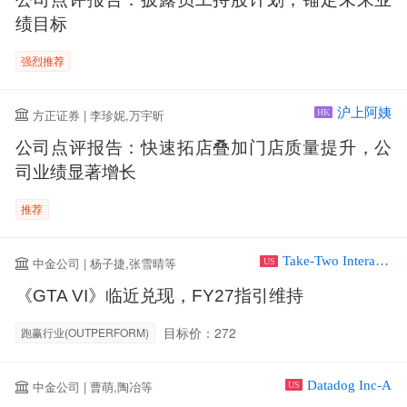
绩目标
强烈推荐
沪上阿姨
方正证券 | 李珍妮,万宇昕
HK
公司点评报告：快速拓店叠加门店质量提升，公
司业绩显著增长
推荐
Take-Two Interactive Software Inc
中金公司 | 杨子捷,张雪晴等
US
《GTA VI》临近兑现，FY27指引维持
目标价：272
跑赢行业(OUTPERFORM)
Datadog Inc-A
中金公司 | 曹萌,陶冶等
US