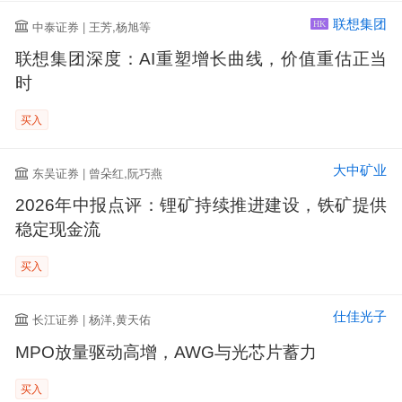
联想集团
中泰证券 | 王芳,杨旭等
HK
联想集团深度：AI重塑增长曲线，价值重估正当
时
买入
大中矿业
东吴证券 | 曾朵红,阮巧燕
2026年中报点评：锂矿持续推进建设，铁矿提供
稳定现金流
买入
仕佳光子
长江证券 | 杨洋,黄天佑
MPO放量驱动高增，AWG与光芯片蓄力
买入