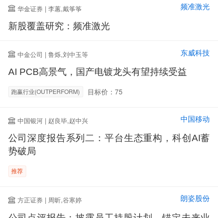
频准激光
华金证券 | 李蕙,戴筝筝
新股覆盖研究：频准激光
东威科技
中金公司 | 鲁烁,刘中玉等
AI PCB高景气，国产电镀龙头有望持续受益
目标价：75
跑赢行业(OUTPERFORM)
中国移动
中国银河 | 赵良毕,赵中兴
公司深度报告系列二：平台生态重构，科创AI蓄
势破局
推荐
朗姿股份
方正证券 | 周昕,谷寒婷
公司点评报告：披露员工持股计划，锚定未来业