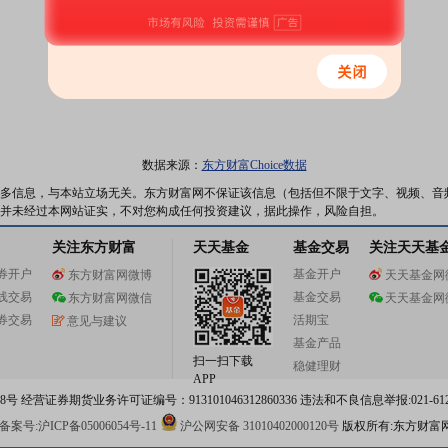
数据来源：
东方财富Choice数据
多信息，与本站立场无关。东方财富网不保证该信息（包括但不限于文字、视频、音
并未经过本网站证实，不对您构成任何投资建议，据此操作，风险自担。
关注东方财富
天天基金
基金交易
关注天天基
券开户
基金开户
东方财富网微博
天天基金网
线交易
基金交易
东方财富网微信
天天基金网
券交易
活期宝
意见与建议
基金产品
扫一扫下载
稳健理财
APP
 经营证券期货业务许可证编号：913101046312860336 违法和不良信息举报:021-612
案号:沪ICP备05006054号-11
沪公网安备 31010402000120号
版权所有:东方财富