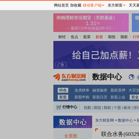
网站首页
加收藏
移动客户端
东方财富
天天
财经
焦点
股票
新股
期指
期权
行
数据中心
特色
龙虎榜单
融资融券
股权质押
大宗
新股
新股申购
新股日历
新股上会
资金
行情中心
指数
|
期指
|
期权
|
个股
|
板块
|
排
东方财富网
>
数据中心
>
联合水务(60329
全景图