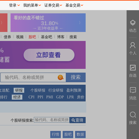
登录
我的菜单
证券交易
基金交易
动态
债券
视频
股吧
基金吧
博客
搜索
个人
自选
0
红送配
研报
个股研报
行业研报
盈利预测
排行
经济
CPI
PPI
PMI
GDP
LPR
房价
消息
个股研报搜索:
搜索
行情
股吧
数据