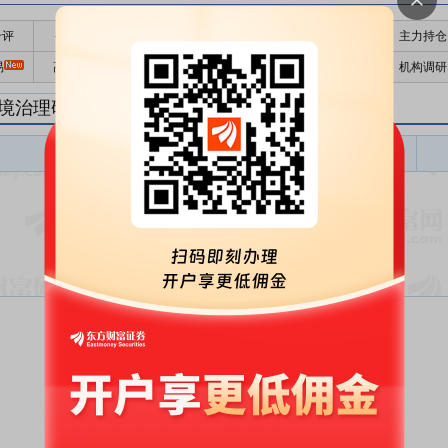
千评
公告
个股日历
财务数据
核心题材
主力持仓
易
高管持股
股东大会
个股研报
股本结构
机构调研
境治理研报
环境治理盈利预测
东财
评级
报告名称
变动
评级
暂无数据