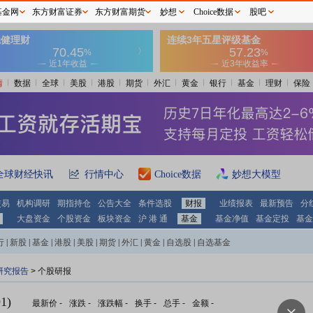
基金网
东方财富证券
东方财富期货
妙想
Choice数据
股吧
情
数据
全球
美股
港股
期货
外汇
黄金
银行
基金
理财
保险
全球财经快讯
行情中心
Choice数据
妙想大模型
交易
机构调研
期指持仓
公告大全
条件选股
财报
业绩报表
最新预告
分
大盘资金
个股资金
板块资金
沪 港 通
基金
基金净值
基金定投
基金
行
|
新股
|
基金
|
港股
|
美股
|
期货
|
外汇
|
黄金
|
自选股
|
自选基金
研究报告
> 个股研报
1)
最新价
-
涨跌
-
涨跌幅
-
换手
-
总手
-
金额
-