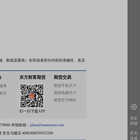
频、数据及图表）全部或者部分内容的准确性、真实
金
东方财富期货
期货交易
期货手机开户
微博
期货电脑开户
微信
期货官方网站
扫一扫下载APP
涉企
举报
78686 举报邮箱：
jubao@eastmoney.com
网
意见与建议:4000300059/952500
意见
反馈