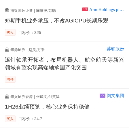
Arm Holdings plc ADR
浦银国际证券 | 陈耀波,苏聪
US
短期手机业务承压，不改AGICPU长期乐观
目标价：325
买入
苏轴股份
华源证券 | 赵昊,万枭
滚针轴承开拓者，布局机器人、航空航天等新兴
领域有望实现高端轴承国产化突围
增持
阅文集团
华兴证券香港 | 张译文,邹笑嫣
HK
1H26业绩预览，核心业务保持稳健
目标价：24.7
买入