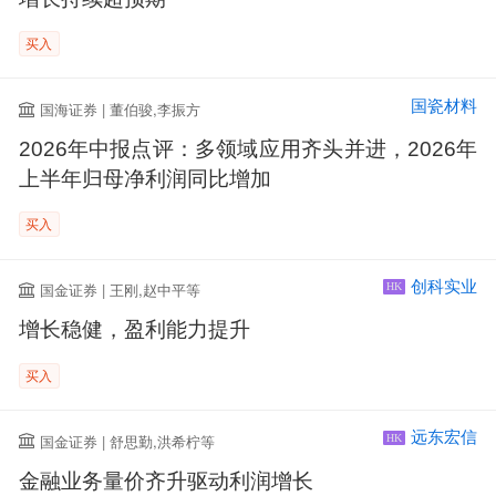
买入
国瓷材料
国海证券 | 董伯骏,李振方
2026年中报点评：多领域应用齐头并进，2026年
上半年归母净利润同比增加
买入
创科实业
国金证券 | 王刚,赵中平等
HK
增长稳健，盈利能力提升
买入
远东宏信
国金证券 | 舒思勤,洪希柠等
HK
金融业务量价齐升驱动利润增长