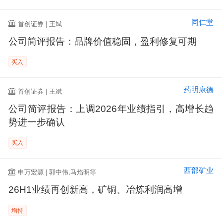
同仁堂
首创证券 | 王斌
公司简评报告：品牌价值稳固，盈利修复可期
买入
药明康德
首创证券 | 王斌
公司简评报告：上调2026年业绩指引，高增长趋
势进一步确认
买入
西部矿业
申万宏源 | 郭中伟,马焰明等
26H1业绩再创新高，矿铜、冶炼利润高增
增持