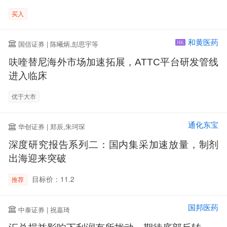
买入
和黄医药
国信证券 | 陈曦炳,彭思宇等
HK
呋喹替尼海外市场加速拓展，ATTC平台研发管线
进入临床
优于大市
通化东宝
华创证券 | 郑辰,朱珂琛
深度研究报告系列二：国内集采加速放量，制剂
出海迎来突破
目标价：11.2
推荐
国邦医药
中泰证券 | 祝嘉琦