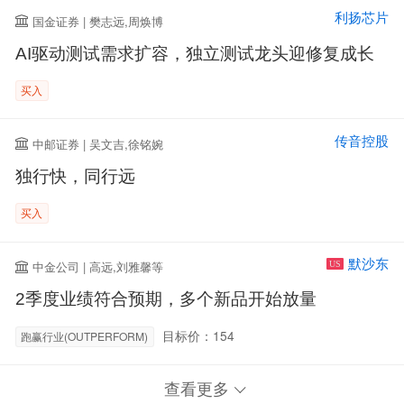
利扬芯片
国金证券 | 樊志远,周焕博
AI驱动测试需求扩容，独立测试龙头迎修复成长
买入
传音控股
中邮证券 | 吴文吉,徐铭婉
独行快，同行远
买入
默沙东
中金公司 | 高远,刘雅馨等
US
2季度业绩符合预期，多个新品开始放量
目标价：154
跑赢行业(OUTPERFORM)
查看更多