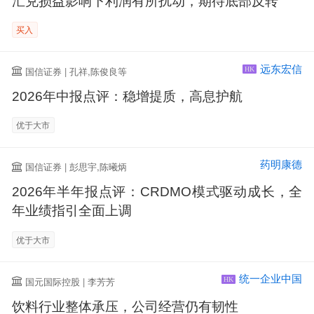
汇兑损益影响下利润有所扰动，期待底部反转
买入
远东宏信
国信证券 | 孔祥,陈俊良等
HK
2026年中报点评：稳增提质，高息护航
优于大市
药明康德
国信证券 | 彭思宇,陈曦炳
2026年半年报点评：CRDMO模式驱动成长，全
年业绩指引全面上调
优于大市
统一企业中国
国元国际控股 | 李芳芳
HK
饮料行业整体承压，公司经营仍有韧性