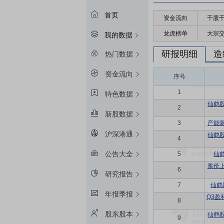
首页
资金流向
千股
龙虎榜单
大宗
我的数据
研报明细
造
热门数据
资金流向
序号
1
特色数据
仙鹤
2
新股数据
3
产能
沪深港通
仙鹤
4
公告大全
5
仙
浆价
6
研究报告
7
仙鹤
年报季报
Q3盈
8
股东股本
仙鹤
9