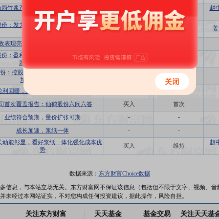
布局竹浆产业链，林浆纸一体化布局卓有
赵
买入
维持
成效
股份：发力布局竹浆，加速产业链资源布
买入
维持
姜
局
收表现亮眼，产能释放打开成长空间
增持
维持
股份：盈利环比改善，产能稳步扩张，林
买入
维持
浆纸布局持续完善
份：控股股东大额增持，成本改善+销量
买入
维持
增量+新产品开发
盈利回暖，广西&湖北基地贡献增量
买入
维持
司首次覆盖报告：仙鹤股份六问六答
买入
首次
业绩符合预期，量价扩张可期
-
-
成长加速，浆纸一体
-
-
长动能彰显，看好浆纸一体化强化成本优
赵
买入
维持
势
数据来源：
东方财富Choice数据
多信息，与本站立场无关。东方财富网不保证该信息（包括但不限于文字、视频、音
并未经过本网站证实，不对您构成任何投资建议，据此操作，风险自担。
关注东方财富
天天基金
基金交易
关注天天基