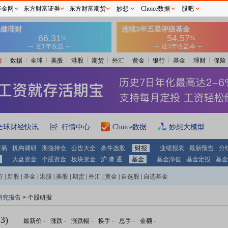
基金网
东方财富证券
东方财富期货
妙想
Choice数据
股吧
情
数据
全球
美股
港股
期货
外汇
黄金
银行
基金
理财
保险
全球财经快讯
行情中心
Choice数据
妙想大模型
交易
机构调研
期指持仓
公告大全
条件选股
财报
业绩报表
最新预告
分
大盘资金
个股资金
板块资金
沪 港 通
基金
基金净值
基金定投
基金
行
|
新股
|
基金
|
港股
|
美股
|
期货
|
外汇
|
黄金
|
自选股
|
自选基金
研究报告
> 个股研报
3)
最新价
-
涨跌
-
涨跌幅
-
换手
-
总手
-
金额
-