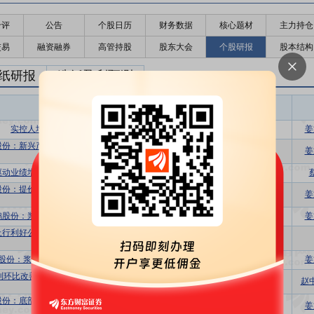
千评
公告
个股日历
财务数据
核心题材
主力持仓
交易
融资融券
高管持股
股东大会
个股研报
股本结构
纸研报
造纸盈利预测
东财
评级
报告名称
变动
评级
实控人增持，业绩改善可期
买入
维持
姜
股份：新兴产业积极布局，核心业务持续
买入
维持
姜
改善
驱动业绩增长，林浆纸用一体化持续推进
增持
维持
股份：提价落地、盈利扩张，浆纸匹配持
买入
维持
姜
续提升
鹤股份：浆纸同涨，盈利中枢有望向上
买入
维持
姜
上行利好公司盈利修复，产能扩张支撑长
买入
维持
期增长动能充沛
股份：浆纸一体，成本优化，持续成长
-
-
姜
利环比改善明显，林浆纸布局优势逐步显
买入
维持
赵
现
股份：底部利润夯实，林浆纸布局持续完
买入
维持
姜
善