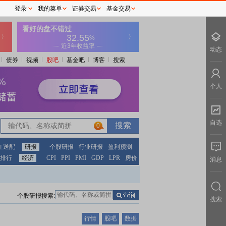
登录
我的菜单
证券交易
基金交易
动态
债券
视频
股吧
基金吧
博客
搜索
个人
自选
0
红送配
研报
个股研报
行业研报
盈利预测
排行
经济
CPI
PPI
PMI
GDP
LPR
房价
消息
个股研报搜索:
搜索
行情
股吧
数据