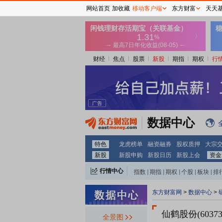
网站首页
加收藏
移动客户端
东方财富
天天
财经
焦点
股票
新股
期指
期权
行
数据中心
特色
龙虎榜单
融资融券
股权质押
大宗
新股
新股申购
新股日历
新股上会
资金
行情中心
指数
|
期指
|
期权
|
个股
|
板块
|
排
东方财富网
>
数据中心
>
仙鹤股份(60373
全景图