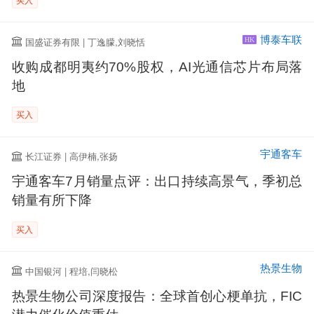
博泰车联
国盛证券有限 | 丁逸朦,刘晓恬
HK
收购成都明夷约70%股权，AI光通信芯片布局落
地
买入
宇通客车
长江证券 | 高伊楠,张扬
宇通客车7月销量点评：出口持续高景气，季初总
销量有所下降
买入
热景生物
中国银河 | 程培,闫晓松
热景生物公司深度报告：全球首创心梗单抗，FIC