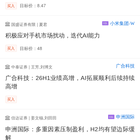
目标价：8.47
买入
小米集团-W
国盛证券有限 | 夏君
HK
积极应对手机市场扰动，迭代AI能力
目标价：48
买入
广合科技
中泰证券 | 王芳,刘博文
广合科技：26H1业绩高增，AI拓展顺利后续持续
高增
买入
申洲国际
信达证券 | 姜文镪,刘田田
HK
申洲国际：多重因素压制盈利，H2均有望边际缓
解