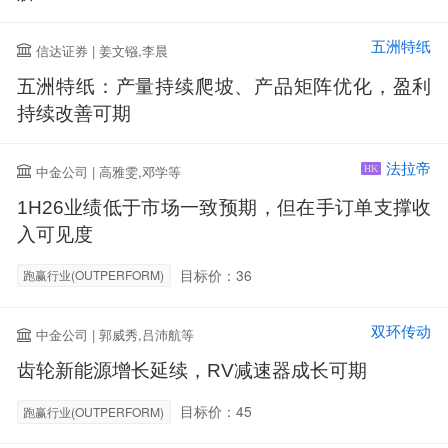
五洲特纸
信达证券 | 姜文镪,李晨
五洲特纸：产量持续爬坡、产品矩阵优化，盈利
持续改善可期
法拉帝
中金公司 | 高雅雯,邓学等
HK
1H26业绩低于市场一致预期，但在手订单支撑收
入可见度
目标价：36
跑赢行业(OUTPERFORM)
双环传动
中金公司 | 郭威秀,吕沛航等
齿轮新能源增长延续，RV减速器成长可期
目标价：45
跑赢行业(OUTPERFORM)