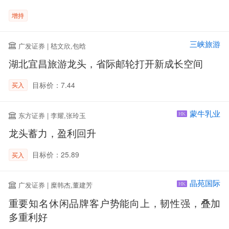
增持
三峡旅游
广发证券 | 嵇文欣,包晗
湖北宜昌旅游龙头，省际邮轮打开新成长空间
目标价：7.44
买入
蒙牛乳业
东方证券 | 李耀,张玲玉
HK
龙头蓄力，盈利回升
目标价：25.89
买入
晶苑国际
广发证券 | 糜韩杰,董建芳
HK
重要知名休闲品牌客户势能向上，韧性强，叠加
多重利好