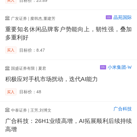
晶苑国际
广发证券 | 糜韩杰,董建芳
HK
重要知名休闲品牌客户势能向上，韧性强，叠加
多重利好
目标价：8.47
买入
小米集团-W
国盛证券有限 | 夏君
HK
积极应对手机市场扰动，迭代AI能力
目标价：48
买入
广合科技
中泰证券 | 王芳,刘博文
广合科技：26H1业绩高增，AI拓展顺利后续持续
高增