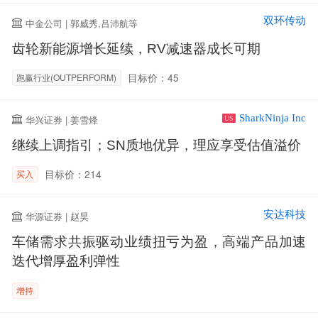
双环传动
中金公司 | 郭威秀,吕沛航等
齿轮新能源增长延续，RV减速器成长可期
目标价：45
跑赢行业(OUTPERFORM)
SharkNinja Inc
华兴证券 | 姜雪烽
US
继续上调指引；SN质地优异，理应享受估值溢价
目标价：214
买入
安达科技
华源证券 | 赵昊
车储需求共振驱动业绩扭亏为盈，高端产品加速
迭代增厚盈利弹性
增持