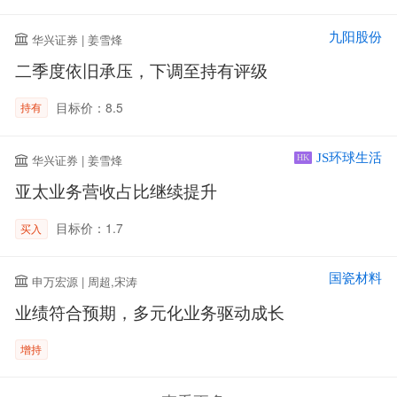
九阳股份
华兴证券 | 姜雪烽
二季度依旧承压，下调至持有评级
目标价：8.5
持有
JS环球生活
华兴证券 | 姜雪烽
HK
亚太业务营收占比继续提升
目标价：1.7
买入
国瓷材料
申万宏源 | 周超,宋涛
业绩符合预期，多元化业务驱动成长
增持