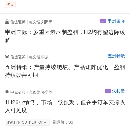
买入
申洲国际
信达证券 | 姜文镪,刘田田
HK
申洲国际：多重因素压制盈利，H2均有望边际缓
解
五洲特纸
信达证券 | 姜文镪,李晨
五洲特纸：产量持续爬坡、产品矩阵优化，盈利
持续改善可期
法拉帝
中金公司 | 高雅雯,邓学等
HK
1H26业绩低于市场一致预期，但在手订单支撑收
入可见度
目标价：36
跑赢行业(OUTPERFORM)