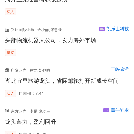
买入
凯乐士科技
兴证国际证券 | 余小丽,张忠业
HK
头部物流机器人公司，发力海外市场
增持
三峡旅游
广发证券 | 嵇文欣,包晗
湖北宜昌旅游龙头，省际邮轮打开新成长空间
目标价：7.44
买入
蒙牛乳业
东方证券 | 李耀,张玲玉
HK
龙头蓄力，盈利回升
目标价：25.89
买入