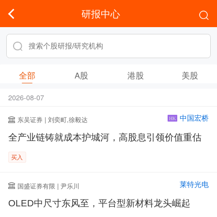
研报中心
全部
A股
港股
美股
2026-08-07
中国宏桥
东吴证券 | 刘奕町,徐毅达
HK
全产业链铸就成本护城河，高股息引领价值重估
买入
莱特光电
国盛证券有限 | 尹乐川
OLED中尺寸东风至，平台型新材料龙头崛起