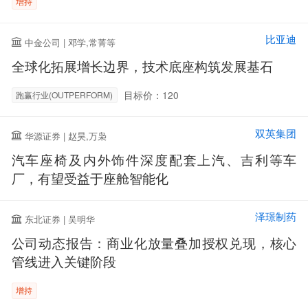
增持
比亚迪
中金公司 | 邓学,常菁等
全球化拓展增长边界，技术底座构筑发展基石
目标价：120
跑赢行业(OUTPERFORM)
双英集团
华源证券 | 赵昊,万枭
汽车座椅及内外饰件深度配套上汽、吉利等车
厂，有望受益于座舱智能化
泽璟制药
东北证券 | 吴明华
公司动态报告：商业化放量叠加授权兑现，核心
管线进入关键阶段
增持