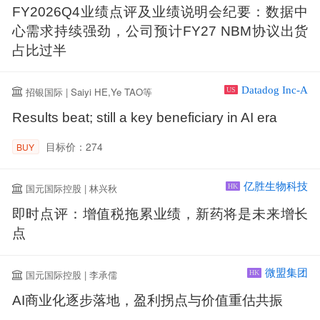
FY2026Q4业绩点评及业绩说明会纪要：数据中
心需求持续强劲，公司预计FY27 NBM协议出货
占比过半
Datadog Inc-A
招银国际 | Saiyi HE,Ye TAO等
US
Results beat; still a key beneficiary in AI era
目标价：274
BUY
亿胜生物科技
国元国际控股 | 林兴秋
HK
即时点评：增值税拖累业绩，新药将是未来增长
点
微盟集团
国元国际控股 | 李承儒
HK
AI商业化逐步落地，盈利拐点与价值重估共振