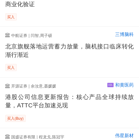
商业化验证
买入
三博脑科
中航证券 | 闫智,周子硕
北京旗舰落地运营蓄力放量，脑机接口临床转化
渐行渐近
买入
和黄医药
开源证券 | 余汝意,聂媛媛
HK
港股公司信息更新报告：核心产品全球持续放
量，ATTC平台加速兑现
买入(Buy)
伟星新材
国盛证券有限 | 程龙戈,陈冠宇