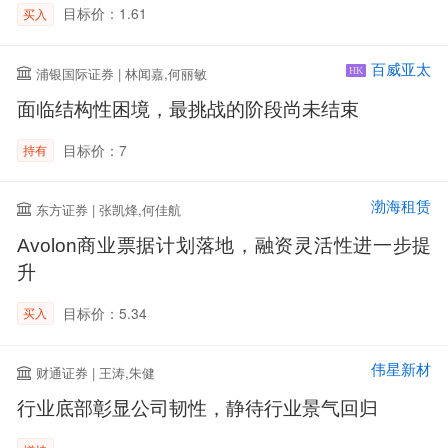
目标价：1.61
买入
百威亚太
浦银国际证券 | 林闻嘉,何丽敏
HK
面临结构性困境，最挑战的阶段尚未结束
目标价：7
持有
渤海租赁
东方证券 | 张凯烽,何佳航
Avolon商业票据计划落地，融资灵活性进一步提
升
目标价：5.34
买入
伟星新材
财通证券 | 王涛,朱健
行业底部彰显公司韧性，静待行业景气回归