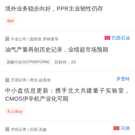
境外业务稳步向好，PPR主业韧性仍存
增持
巴西石油
中金公司 | 庞雨辰,李林惠等
US
油气产量再创历史记录，业绩超市场预期
目标价：25
跑赢行业(OUTPERFORM)
罗普特
开源证券 | 周佳,赵晨旭
中小盘信息更新：携手北大共建量子实验室，
CMOS伊辛机产业化可期
买入(Buy)
闪迪
华创证券 | 岳阳,吴鑫
US